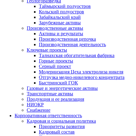
Геологоразведка
Таймырский полуостров
Кольский полуостров
Забайкальский край
Зарубежные активы
Производственные активы
Активы и результаты
Производственная цепочка
Производственная деятельность
Ключевые проекты
Талнахская обогатительная фабрика
Горные проекты
Серный проект
Модернизация Цеха электролиза никеля
Отгрузка медно-никелевого концентрата
Быстринский ГОК
Газовые и энергетические активы
Транспортные активы
Продукция и ее реализация
НИОКР
Снабжение
Корпоративная ответственность
Кадровая и социальная политика
Приоритеты развития
Кадровый состав