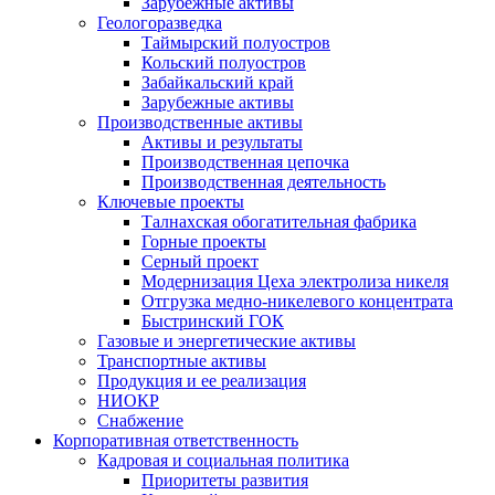
Зарубежные активы
Геологоразведка
Таймырский полуостров
Кольский полуостров
Забайкальский край
Зарубежные активы
Производственные активы
Активы и результаты
Производственная цепочка
Производственная деятельность
Ключевые проекты
Талнахская обогатительная фабрика
Горные проекты
Серный проект
Модернизация Цеха электролиза никеля
Отгрузка медно-никелевого концентрата
Быстринский ГОК
Газовые и энергетические активы
Транспортные активы
Продукция и ее реализация
НИОКР
Снабжение
Корпоративная ответственность
Кадровая и социальная политика
Приоритеты развития