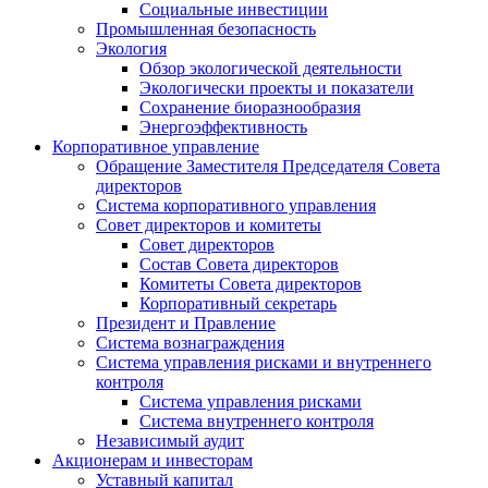
Социальные инвестиции
Промышленная безопасность
Экология
Обзор экологической деятельности
Экологически проекты и показатели
Сохранение биоразнообразия
Энергоэффективность
Корпоративное управление
Обращение Заместителя Председателя Совета
директоров
Система корпоративного управления
Совет директоров и комитеты
Совет директоров
Состав Совета директоров
Комитеты Совета директоров
Корпоративный секретарь
Президент и Правление
Система вознаграждения
Система управления рисками и внутреннего
контроля
Система управления рисками
Система внутреннего контроля
Независимый аудит
Акционерам и инвесторам
Уставный капитал