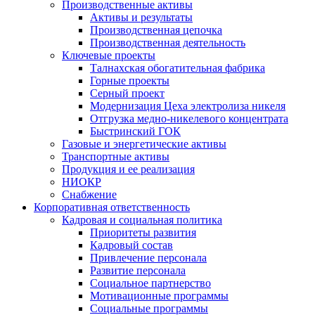
Производственные активы
Активы и результаты
Производственная цепочка
Производственная деятельность
Ключевые проекты
Талнахская обогатительная фабрика
Горные проекты
Серный проект
Модернизация Цеха электролиза никеля
Отгрузка медно-никелевого концентрата
Быстринский ГОК
Газовые и энергетические активы
Транспортные активы
Продукция и ее реализация
НИОКР
Снабжение
Корпоративная ответственность
Кадровая и социальная политика
Приоритеты развития
Кадровый состав
Привлечение персонала
Развитие персонала
Социальное партнерство
Мотивационные программы
Социальные программы