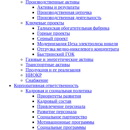
Производственные активы
Активы и результаты
Производственная цепочка
Производственная деятельность
Ключевые проекты
Талнахская обогатительная фабрика
Горные проекты
Серный проект
Модернизация Цеха электролиза никеля
Отгрузка медно-никелевого концентрата
Быстринский ГОК
Газовые и энергетические активы
Транспортные активы
Продукция и ее реализация
НИОКР
Снабжение
Корпоративная ответственность
Кадровая и социальная политика
Приоритеты развития
Кадровый состав
Привлечение персонала
Развитие персонала
Социальное партнерство
Мотивационные программы
Социальные программы