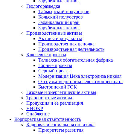
Зарубежные активы
Геологоразведка
Таймырский полуостров
Кольский полуостров
Забайкальский край
Зарубежные активы
Производственные активы
Активы и результаты
Производственная цепочка
Производственная деятельность
Ключевые проекты
Талнахская обогатительная фабрика
Горные проекты
Серный проект
Модернизация Цеха электролиза никеля
Отгрузка медно-никелевого концентрата
Быстринский ГОК
Газовые и энергетические активы
Транспортные активы
Продукция и ее реализация
НИОКР
Снабжение
Корпоративная ответственность
Кадровая и социальная политика
Приоритеты развития