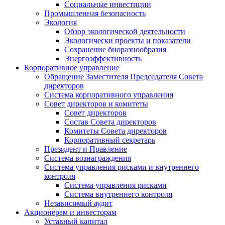
Социальные инвестиции
Промышленная безопасность
Экология
Обзор экологической деятельности
Экологически проекты и показатели
Сохранение биоразнообразия
Энергоэффективность
Корпоративное управление
Обращение Заместителя Председателя Совета
директоров
Система корпоративного управления
Совет директоров и комитеты
Совет директоров
Состав Совета директоров
Комитеты Совета директоров
Корпоративный секретарь
Президент и Правление
Система вознаграждения
Система управления рисками и внутреннего
контроля
Система управления рисками
Система внутреннего контроля
Независимый аудит
Акционерам и инвесторам
Уставный капитал