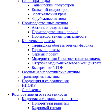
Геологоразведка
Таймырский полуостров
Кольский полуостров
Забайкальский край
Зарубежные активы
Производственные активы
Активы и результаты
Производственная цепочка
Производственная деятельность
Ключевые проекты
Талнахская обогатительная фабрика
Горные проекты
Серный проект
Модернизация Цеха электролиза никеля
Отгрузка медно-никелевого концентрата
Быстринский ГОК
Газовые и энергетические активы
Транспортные активы
Продукция и ее реализация
НИОКР
Снабжение
Корпоративная ответственность
Кадровая и социальная политика
Приоритеты развития
Кадровый состав