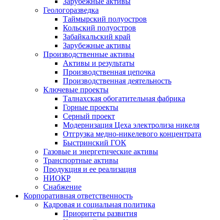
Зарубежные активы
Геологоразведка
Таймырский полуостров
Кольский полуостров
Забайкальский край
Зарубежные активы
Производственные активы
Активы и результаты
Производственная цепочка
Производственная деятельность
Ключевые проекты
Талнахская обогатительная фабрика
Горные проекты
Серный проект
Модернизация Цеха электролиза никеля
Отгрузка медно-никелевого концентрата
Быстринский ГОК
Газовые и энергетические активы
Транспортные активы
Продукция и ее реализация
НИОКР
Снабжение
Корпоративная ответственность
Кадровая и социальная политика
Приоритеты развития