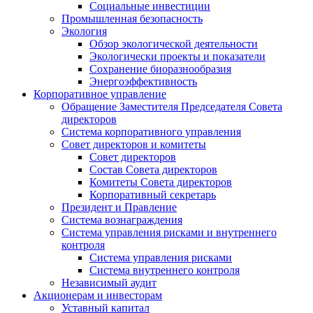
Социальные инвестиции
Промышленная безопасность
Экология
Обзор экологической деятельности
Экологически проекты и показатели
Сохранение биоразнообразия
Энергоэффективность
Корпоративное управление
Обращение Заместителя Председателя Совета
директоров
Система корпоративного управления
Совет директоров и комитеты
Совет директоров
Состав Совета директоров
Комитеты Совета директоров
Корпоративный секретарь
Президент и Правление
Система вознаграждения
Система управления рисками и внутреннего
контроля
Система управления рисками
Система внутреннего контроля
Независимый аудит
Акционерам и инвесторам
Уставный капитал