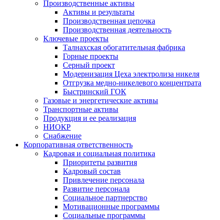
Производственные активы
Активы и результаты
Производственная цепочка
Производственная деятельность
Ключевые проекты
Талнахская обогатительная фабрика
Горные проекты
Серный проект
Модернизация Цеха электролиза никеля
Отгрузка медно-никелевого концентрата
Быстринский ГОК
Газовые и энергетические активы
Транспортные активы
Продукция и ее реализация
НИОКР
Снабжение
Корпоративная ответственность
Кадровая и социальная политика
Приоритеты развития
Кадровый состав
Привлечение персонала
Развитие персонала
Социальное партнерство
Мотивационные программы
Социальные программы