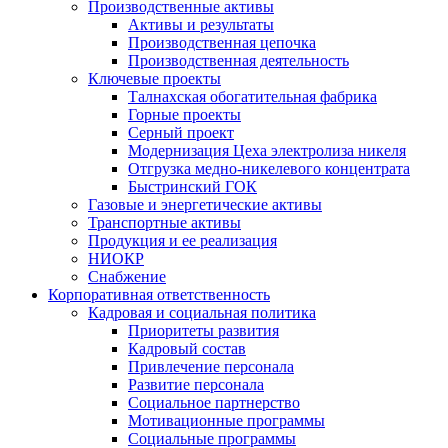
Производственные активы
Активы и результаты
Производственная цепочка
Производственная деятельность
Ключевые проекты
Талнахская обогатительная фабрика
Горные проекты
Серный проект
Модернизация Цеха электролиза никеля
Отгрузка медно-никелевого концентрата
Быстринский ГОК
Газовые и энергетические активы
Транспортные активы
Продукция и ее реализация
НИОКР
Снабжение
Корпоративная ответственность
Кадровая и социальная политика
Приоритеты развития
Кадровый состав
Привлечение персонала
Развитие персонала
Социальное партнерство
Мотивационные программы
Социальные программы