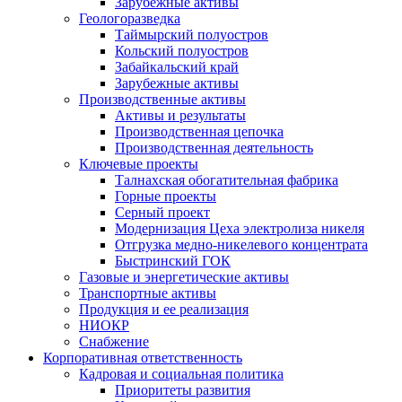
Зарубежные активы
Геологоразведка
Таймырский полуостров
Кольский полуостров
Забайкальский край
Зарубежные активы
Производственные активы
Активы и результаты
Производственная цепочка
Производственная деятельность
Ключевые проекты
Талнахская обогатительная фабрика
Горные проекты
Серный проект
Модернизация Цеха электролиза никеля
Отгрузка медно-никелевого концентрата
Быстринский ГОК
Газовые и энергетические активы
Транспортные активы
Продукция и ее реализация
НИОКР
Снабжение
Корпоративная ответственность
Кадровая и социальная политика
Приоритеты развития