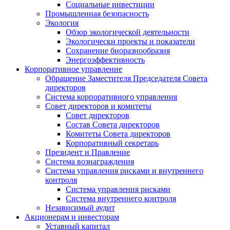
Социальные инвестиции
Промышленная безопасность
Экология
Обзор экологической деятельности
Экологически проекты и показатели
Сохранение биоразнообразия
Энергоэффективность
Корпоративное управление
Обращение Заместителя Председателя Совета
директоров
Система корпоративного управления
Совет директоров и комитеты
Совет директоров
Состав Совета директоров
Комитеты Совета директоров
Корпоративный секретарь
Президент и Правление
Система вознаграждения
Система управления рисками и внутреннего
контроля
Система управления рисками
Система внутреннего контроля
Независимый аудит
Акционерам и инвесторам
Уставный капитал