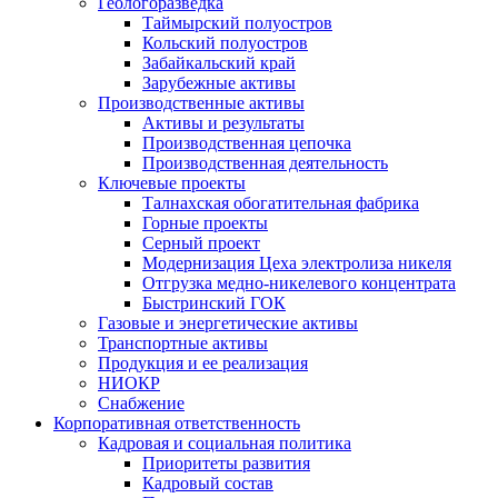
Геологоразведка
Таймырский полуостров
Кольский полуостров
Забайкальский край
Зарубежные активы
Производственные активы
Активы и результаты
Производственная цепочка
Производственная деятельность
Ключевые проекты
Талнахская обогатительная фабрика
Горные проекты
Серный проект
Модернизация Цеха электролиза никеля
Отгрузка медно-никелевого концентрата
Быстринский ГОК
Газовые и энергетические активы
Транспортные активы
Продукция и ее реализация
НИОКР
Снабжение
Корпоративная ответственность
Кадровая и социальная политика
Приоритеты развития
Кадровый состав