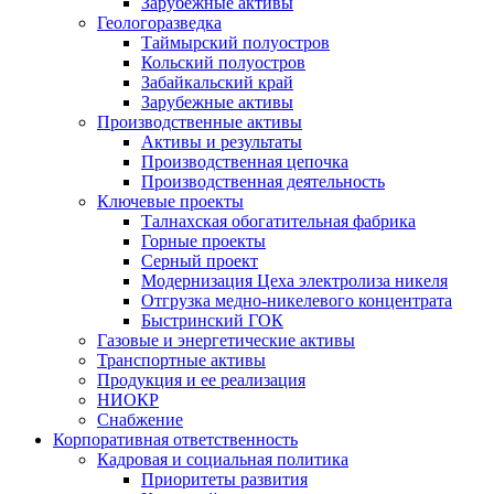
Зарубежные активы
Геологоразведка
Таймырский полуостров
Кольский полуостров
Забайкальский край
Зарубежные активы
Производственные активы
Активы и результаты
Производственная цепочка
Производственная деятельность
Ключевые проекты
Талнахская обогатительная фабрика
Горные проекты
Серный проект
Модернизация Цеха электролиза никеля
Отгрузка медно-никелевого концентрата
Быстринский ГОК
Газовые и энергетические активы
Транспортные активы
Продукция и ее реализация
НИОКР
Снабжение
Корпоративная ответственность
Кадровая и социальная политика
Приоритеты развития