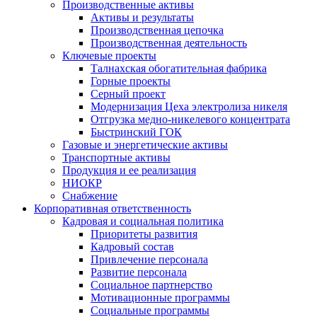
Производственные активы
Активы и результаты
Производственная цепочка
Производственная деятельность
Ключевые проекты
Талнахская обогатительная фабрика
Горные проекты
Серный проект
Модернизация Цеха электролиза никеля
Отгрузка медно-никелевого концентрата
Быстринский ГОК
Газовые и энергетические активы
Транспортные активы
Продукция и ее реализация
НИОКР
Снабжение
Корпоративная ответственность
Кадровая и социальная политика
Приоритеты развития
Кадровый состав
Привлечение персонала
Развитие персонала
Социальное партнерство
Мотивационные программы
Социальные программы