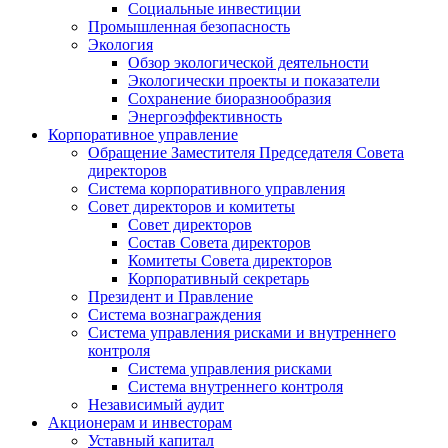
Социальные инвестиции
Промышленная безопасность
Экология
Обзор экологической деятельности
Экологически проекты и показатели
Сохранение биоразнообразия
Энергоэффективность
Корпоративное управление
Обращение Заместителя Председателя Совета
директоров
Система корпоративного управления
Совет директоров и комитеты
Совет директоров
Состав Совета директоров
Комитеты Совета директоров
Корпоративный секретарь
Президент и Правление
Система вознаграждения
Система управления рисками и внутреннего
контроля
Система управления рисками
Система внутреннего контроля
Независимый аудит
Акционерам и инвесторам
Уставный капитал