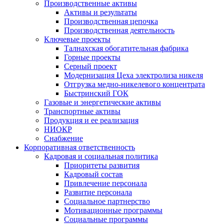
Производственные активы
Активы и результаты
Производственная цепочка
Производственная деятельность
Ключевые проекты
Талнахская обогатительная фабрика
Горные проекты
Серный проект
Модернизация Цеха электролиза никеля
Отгрузка медно-никелевого концентрата
Быстринский ГОК
Газовые и энергетические активы
Транспортные активы
Продукция и ее реализация
НИОКР
Снабжение
Корпоративная ответственность
Кадровая и социальная политика
Приоритеты развития
Кадровый состав
Привлечение персонала
Развитие персонала
Социальное партнерство
Мотивационные программы
Социальные программы