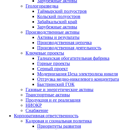
Зарубежные активы
Геологоразведка
Таймырский полуостров
Кольский полуостров
Забайкальский край
Зарубежные активы
Производственные активы
Активы и результаты
Производственная цепочка
Производственная деятельность
Ключевые проекты
Талнахская обогатительная фабрика
Горные проекты
Серный проект
Модернизация Цеха электролиза никеля
Отгрузка медно-никелевого концентрата
Быстринский ГОК
Газовые и энергетические активы
Транспортные активы
Продукция и ее реализация
НИОКР
Снабжение
Корпоративная ответственность
Кадровая и социальная политика
Приоритеты развития