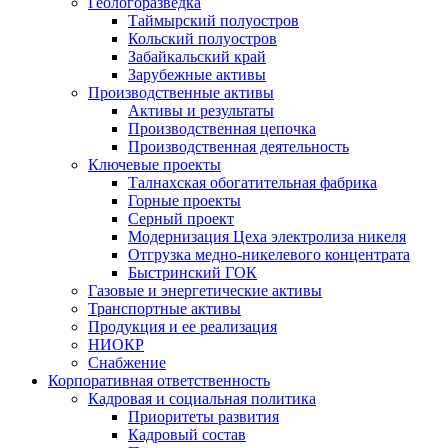
Геологоразведка
Таймырский полуостров
Кольский полуостров
Забайкальский край
Зарубежные активы
Производственные активы
Активы и результаты
Производственная цепочка
Производственная деятельность
Ключевые проекты
Талнахская обогатительная фабрика
Горные проекты
Серный проект
Модернизация Цеха электролиза никеля
Отгрузка медно-никелевого концентрата
Быстринский ГОК
Газовые и энергетические активы
Транспортные активы
Продукция и ее реализация
НИОКР
Снабжение
Корпоративная ответственность
Кадровая и социальная политика
Приоритеты развития
Кадровый состав