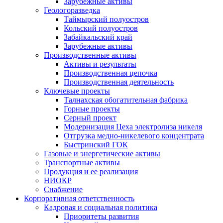
Зарубежные активы
Геологоразведка
Таймырский полуостров
Кольский полуостров
Забайкальский край
Зарубежные активы
Производственные активы
Активы и результаты
Производственная цепочка
Производственная деятельность
Ключевые проекты
Талнахская обогатительная фабрика
Горные проекты
Серный проект
Модернизация Цеха электролиза никеля
Отгрузка медно-никелевого концентрата
Быстринский ГОК
Газовые и энергетические активы
Транспортные активы
Продукция и ее реализация
НИОКР
Снабжение
Корпоративная ответственность
Кадровая и социальная политика
Приоритеты развития