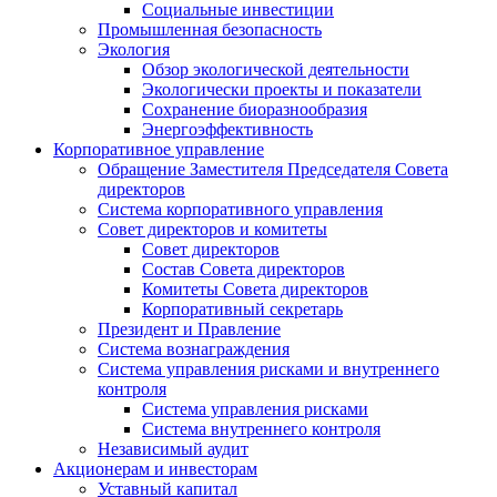
Социальные инвестиции
Промышленная безопасность
Экология
Обзор экологической деятельности
Экологически проекты и показатели
Сохранение биоразнообразия
Энергоэффективность
Корпоративное управление
Обращение Заместителя Председателя Совета
директоров
Система корпоративного управления
Совет директоров и комитеты
Совет директоров
Состав Совета директоров
Комитеты Совета директоров
Корпоративный секретарь
Президент и Правление
Система вознаграждения
Система управления рисками и внутреннего
контроля
Система управления рисками
Система внутреннего контроля
Независимый аудит
Акционерам и инвесторам
Уставный капитал