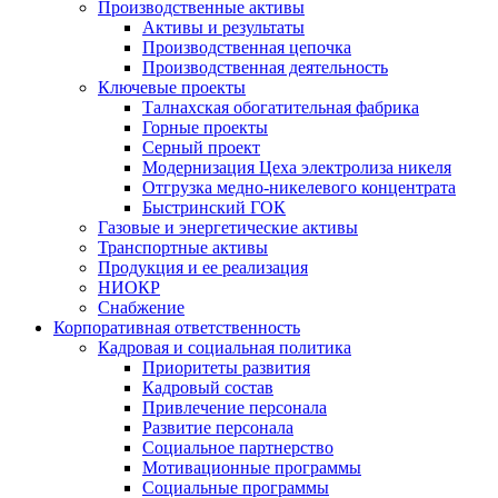
Производственные активы
Активы и результаты
Производственная цепочка
Производственная деятельность
Ключевые проекты
Талнахская обогатительная фабрика
Горные проекты
Серный проект
Модернизация Цеха электролиза никеля
Отгрузка медно-никелевого концентрата
Быстринский ГОК
Газовые и энергетические активы
Транспортные активы
Продукция и ее реализация
НИОКР
Снабжение
Корпоративная ответственность
Кадровая и социальная политика
Приоритеты развития
Кадровый состав
Привлечение персонала
Развитие персонала
Социальное партнерство
Мотивационные программы
Социальные программы