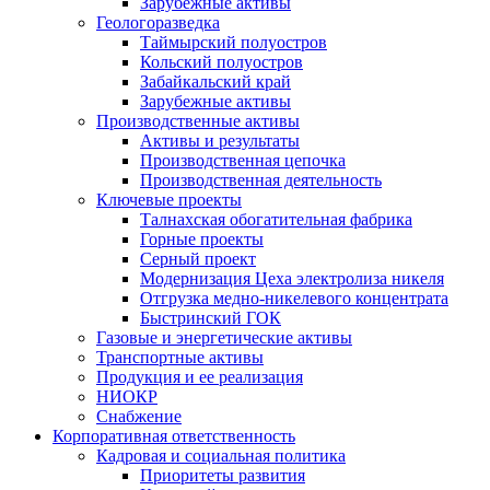
Зарубежные активы
Геологоразведка
Таймырский полуостров
Кольский полуостров
Забайкальский край
Зарубежные активы
Производственные активы
Активы и результаты
Производственная цепочка
Производственная деятельность
Ключевые проекты
Талнахская обогатительная фабрика
Горные проекты
Серный проект
Модернизация Цеха электролиза никеля
Отгрузка медно-никелевого концентрата
Быстринский ГОК
Газовые и энергетические активы
Транспортные активы
Продукция и ее реализация
НИОКР
Снабжение
Корпоративная ответственность
Кадровая и социальная политика
Приоритеты развития