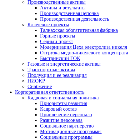
Производственные активы
Активы и результаты
Производственная цепочка
Производственная деятельность
Ключевые проекты
Талнахская обогатительная фабрика
Горные проекты
Серный проект
Модернизация Цеха электролиза никеля
Отгрузка медно-никелевого концентрата
Быстринский ГОК
Газовые и энергетические активы
Транспортные активы
Продукция и ее реализация
НИОКР
Снабжение
Корпоративная ответственность
Кадровая и социальная политика
Приоритеты развития
Кадровый состав
Привлечение персонала
Развитие персонала
Социальное партнерство
Мотивационные программы
Социальные программы