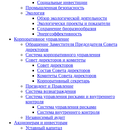
Социальные инвестиции
Промышленная безопасность
Экология
Обзор экологической деятельности
Экологически проекты и показатели
Сохранение биоразнообразия
Энергоэффективность
Корпоративное управление
Обращение Заместителя Председателя Совета
директоров
Система корпоративного управления
Совет директоров и комитеты
Совет директоров
Состав Совета директоров
Комитеты Совета директоров
Корпоративный секретарь
Президент и Правление
Система вознаграждения
Система управления рисками и внутреннего
контроля
Система управления рисками
Система внутреннего контроля
Независимый аудит
Акционерам и инвесторам
Уставный капитал