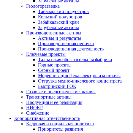
Зарубежные активы
Геологоразведка
Таймырский полуостров
Кольский полуостров
Забайкальский край
Зарубежные активы
Производственные активы
Активы и результаты
Производственная цепочка
Производственная деятельность
Ключевые проекты
Талнахская обогатительная фабрика
Горные проекты
Серный проект
Модернизация Цеха электролиза никеля
Отгрузка медно-никелевого концентрата
Быстринский ГОК
Газовые и энергетические активы
Транспортные активы
Продукция и ее реализация
НИОКР
Снабжение
Корпоративная ответственность
Кадровая и социальная политика
Приоритеты развития