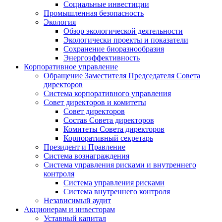
Социальные инвестиции
Промышленная безопасность
Экология
Обзор экологической деятельности
Экологически проекты и показатели
Сохранение биоразнообразия
Энергоэффективность
Корпоративное управление
Обращение Заместителя Председателя Совета
директоров
Система корпоративного управления
Совет директоров и комитеты
Совет директоров
Состав Совета директоров
Комитеты Совета директоров
Корпоративный секретарь
Президент и Правление
Система вознаграждения
Система управления рисками и внутреннего
контроля
Система управления рисками
Система внутреннего контроля
Независимый аудит
Акционерам и инвесторам
Уставный капитал