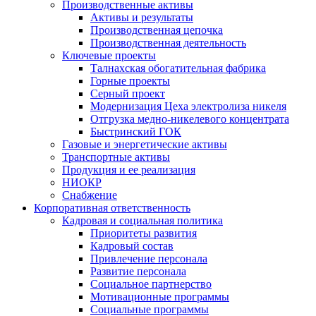
Производственные активы
Активы и результаты
Производственная цепочка
Производственная деятельность
Ключевые проекты
Талнахская обогатительная фабрика
Горные проекты
Серный проект
Модернизация Цеха электролиза никеля
Отгрузка медно-никелевого концентрата
Быстринский ГОК
Газовые и энергетические активы
Транспортные активы
Продукция и ее реализация
НИОКР
Снабжение
Корпоративная ответственность
Кадровая и социальная политика
Приоритеты развития
Кадровый состав
Привлечение персонала
Развитие персонала
Социальное партнерство
Мотивационные программы
Социальные программы