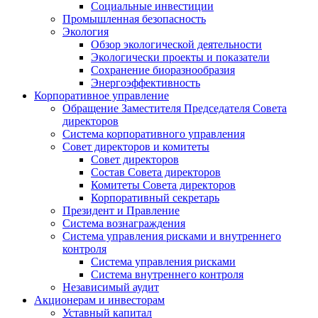
Социальные инвестиции
Промышленная безопасность
Экология
Обзор экологической деятельности
Экологически проекты и показатели
Сохранение биоразнообразия
Энергоэффективность
Корпоративное управление
Обращение Заместителя Председателя Совета
директоров
Система корпоративного управления
Совет директоров и комитеты
Совет директоров
Состав Совета директоров
Комитеты Совета директоров
Корпоративный секретарь
Президент и Правление
Система вознаграждения
Система управления рисками и внутреннего
контроля
Система управления рисками
Система внутреннего контроля
Независимый аудит
Акционерам и инвесторам
Уставный капитал