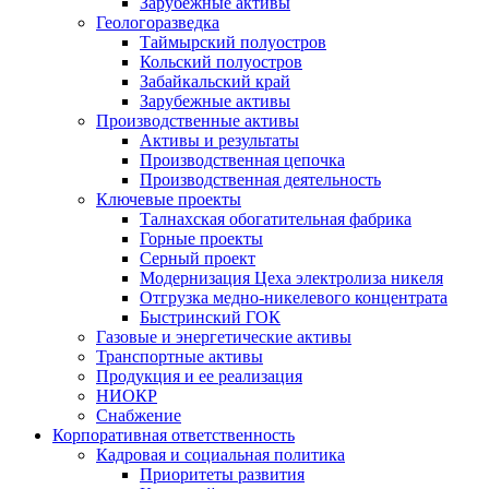
Зарубежные активы
Геологоразведка
Таймырский полуостров
Кольский полуостров
Забайкальский край
Зарубежные активы
Производственные активы
Активы и результаты
Производственная цепочка
Производственная деятельность
Ключевые проекты
Талнахская обогатительная фабрика
Горные проекты
Серный проект
Модернизация Цеха электролиза никеля
Отгрузка медно-никелевого концентрата
Быстринский ГОК
Газовые и энергетические активы
Транспортные активы
Продукция и ее реализация
НИОКР
Снабжение
Корпоративная ответственность
Кадровая и социальная политика
Приоритеты развития