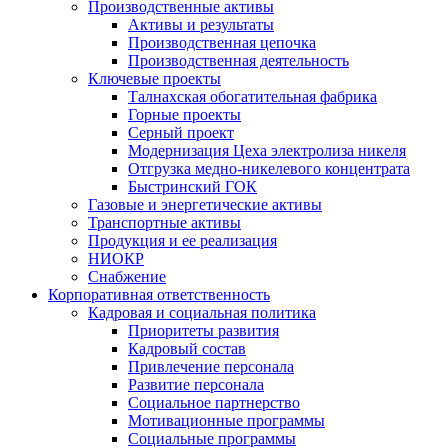
Производственные активы
Активы и результаты
Производственная цепочка
Производственная деятельность
Ключевые проекты
Талнахская обогатительная фабрика
Горные проекты
Серный проект
Модернизация Цеха электролиза никеля
Отгрузка медно-никелевого концентрата
Быстринский ГОК
Газовые и энергетические активы
Транспортные активы
Продукция и ее реализация
НИОКР
Снабжение
Корпоративная ответственность
Кадровая и социальная политика
Приоритеты развития
Кадровый состав
Привлечение персонала
Развитие персонала
Социальное партнерство
Мотивационные программы
Социальные программы