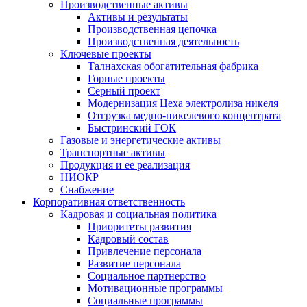
Производственные активы
Активы и результаты
Производственная цепочка
Производственная деятельность
Ключевые проекты
Талнахская обогатительная фабрика
Горные проекты
Серный проект
Модернизация Цеха электролиза никеля
Отгрузка медно-никелевого концентрата
Быстринский ГОК
Газовые и энергетические активы
Транспортные активы
Продукция и ее реализация
НИОКР
Снабжение
Корпоративная ответственность
Кадровая и социальная политика
Приоритеты развития
Кадровый состав
Привлечение персонала
Развитие персонала
Социальное партнерство
Мотивационные программы
Социальные программы