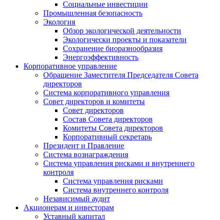
Социальные инвестиции
Промышленная безопасность
Экология
Обзор экологической деятельности
Экологически проекты и показатели
Сохранение биоразнообразия
Энергоэффективность
Корпоративное управление
Обращение Заместителя Председателя Совета
директоров
Система корпоративного управления
Совет директоров и комитеты
Совет директоров
Состав Совета директоров
Комитеты Совета директоров
Корпоративный секретарь
Президент и Правление
Система вознаграждения
Система управления рисками и внутреннего
контроля
Система управления рисками
Система внутреннего контроля
Независимый аудит
Акционерам и инвесторам
Уставный капитал