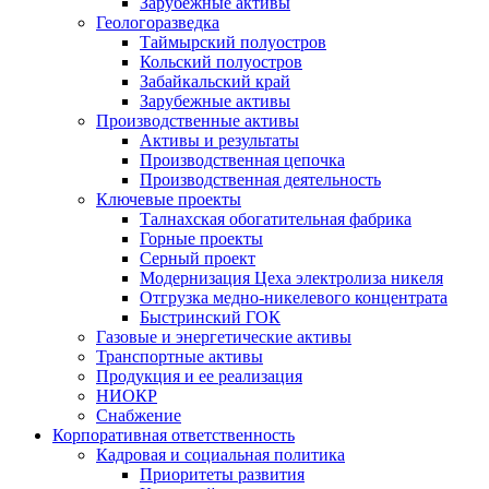
Зарубежные активы
Геологоразведка
Таймырский полуостров
Кольский полуостров
Забайкальский край
Зарубежные активы
Производственные активы
Активы и результаты
Производственная цепочка
Производственная деятельность
Ключевые проекты
Талнахская обогатительная фабрика
Горные проекты
Серный проект
Модернизация Цеха электролиза никеля
Отгрузка медно-никелевого концентрата
Быстринский ГОК
Газовые и энергетические активы
Транспортные активы
Продукция и ее реализация
НИОКР
Снабжение
Корпоративная ответственность
Кадровая и социальная политика
Приоритеты развития