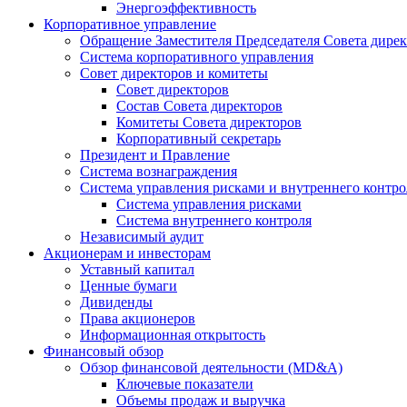
Энергоэффективность
Корпоративное управление
Обращение Заместителя Председателя Совета дире
Система корпоративного управления
Совет директоров и комитеты
Совет директоров
Состав Совета директоров
Комитеты Совета директоров
Корпоративный секретарь
Президент и Правление
Система вознаграждения
Система управления рисками и внутреннего контро
Система управления рисками
Система внутреннего контроля
Независимый аудит
Акционерам и инвесторам
Уставный капитал
Ценные бумаги
Дивиденды
Права акционеров
Информационная открытость
Финансовый обзор
Обзор финансовой деятельности (MD&A)
Ключевые показатели
Объемы продаж и выручка