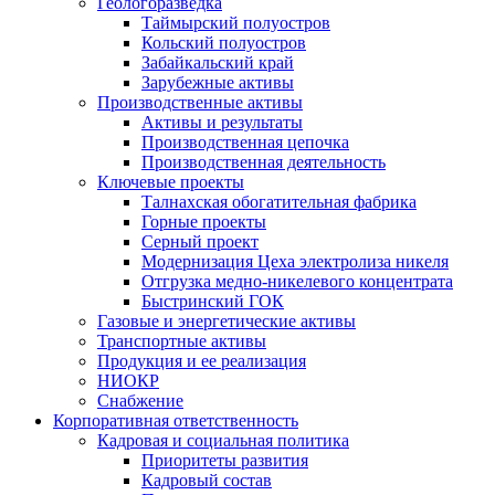
Геологоразведка
Таймырский полуостров
Кольский полуостров
Забайкальский край
Зарубежные активы
Производственные активы
Активы и результаты
Производственная цепочка
Производственная деятельность
Ключевые проекты
Талнахская обогатительная фабрика
Горные проекты
Серный проект
Модернизация Цеха электролиза никеля
Отгрузка медно-никелевого концентрата
Быстринский ГОК
Газовые и энергетические активы
Транспортные активы
Продукция и ее реализация
НИОКР
Снабжение
Корпоративная ответственность
Кадровая и социальная политика
Приоритеты развития
Кадровый состав