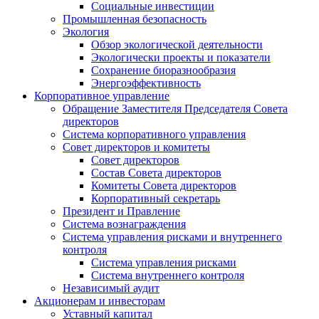
Социальные инвестиции
Промышленная безопасность
Экология
Обзор экологической деятельности
Экологически проекты и показатели
Сохранение биоразнообразия
Энергоэффективность
Корпоративное управление
Обращение Заместителя Председателя Совета
директоров
Система корпоративного управления
Совет директоров и комитеты
Совет директоров
Состав Совета директоров
Комитеты Совета директоров
Корпоративный секретарь
Президент и Правление
Система вознаграждения
Система управления рисками и внутреннего
контроля
Система управления рисками
Система внутреннего контроля
Независимый аудит
Акционерам и инвесторам
Уставный капитал