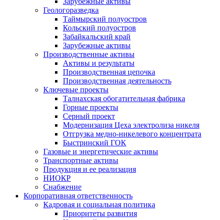
Зарубежные активы
Геологоразведка
Таймырский полуостров
Кольский полуостров
Забайкальский край
Зарубежные активы
Производственные активы
Активы и результаты
Производственная цепочка
Производственная деятельность
Ключевые проекты
Талнахская обогатительная фабрика
Горные проекты
Серный проект
Модернизация Цеха электролиза никеля
Отгрузка медно-никелевого концентрата
Быстринский ГОК
Газовые и энергетические активы
Транспортные активы
Продукция и ее реализация
НИОКР
Снабжение
Корпоративная ответственность
Кадровая и социальная политика
Приоритеты развития