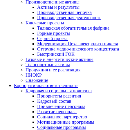
Производственные активы
Активы и результаты
Производственная цепочка
Производственная деятельность
Ключевые проекты
Талнахская обогатительная фабрика
Горные проекты
Серный проект
Модернизация Цеха электролиза никеля
Отгрузка медно-никелевого концентрата
Быстринский ГОК
Газовые и энергетические активы
Транспортные активы
Продукция и ее реализация
НИОКР
Снабжение
Корпоративная ответственность
Кадровая и социальная политика
Приоритеты развития
Кадровый состав
Привлечение персонала
Развитие персонала
Социальное партнерство
Мотивационные программы
Социальные программы