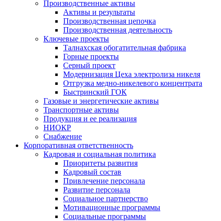
Производственные активы
Активы и результаты
Производственная цепочка
Производственная деятельность
Ключевые проекты
Талнахская обогатительная фабрика
Горные проекты
Серный проект
Модернизация Цеха электролиза никеля
Отгрузка медно-никелевого концентрата
Быстринский ГОК
Газовые и энергетические активы
Транспортные активы
Продукция и ее реализация
НИОКР
Снабжение
Корпоративная ответственность
Кадровая и социальная политика
Приоритеты развития
Кадровый состав
Привлечение персонала
Развитие персонала
Социальное партнерство
Мотивационные программы
Социальные программы