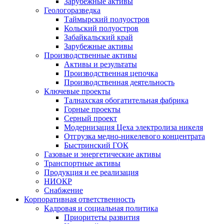
Зарубежные активы
Геологоразведка
Таймырский полуостров
Кольский полуостров
Забайкальский край
Зарубежные активы
Производственные активы
Активы и результаты
Производственная цепочка
Производственная деятельность
Ключевые проекты
Талнахская обогатительная фабрика
Горные проекты
Серный проект
Модернизация Цеха электролиза никеля
Отгрузка медно-никелевого концентрата
Быстринский ГОК
Газовые и энергетические активы
Транспортные активы
Продукция и ее реализация
НИОКР
Снабжение
Корпоративная ответственность
Кадровая и социальная политика
Приоритеты развития