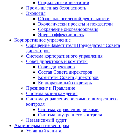
Социальные инвестиции
Промышленная безопасность
Экология
Обзор экологической деятельности
Экологически проекты и показатели
Сохранение биоразнообразия
Энергоэффективность
Корпоративное управление
Обращение Заместителя Председателя Совета
директоров
Система корпоративного управления
Совет директоров и комитеты
Совет директоров
Состав Совета директоров
Комитеты Совета директоров
Корпоративный секретарь
Президент и Правление
Система вознаграждения
Система управления рисками и внутреннего
контроля
Система управления рисками
Система внутреннего контроля
Независимый аудит
Акционерам и инвесторам
Уставный капитал