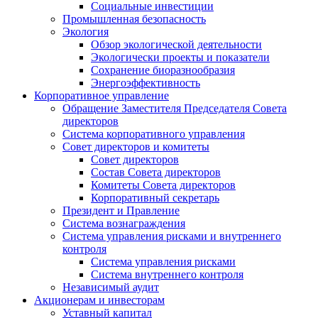
Социальные инвестиции
Промышленная безопасность
Экология
Обзор экологической деятельности
Экологически проекты и показатели
Сохранение биоразнообразия
Энергоэффективность
Корпоративное управление
Обращение Заместителя Председателя Совета
директоров
Система корпоративного управления
Совет директоров и комитеты
Совет директоров
Состав Совета директоров
Комитеты Совета директоров
Корпоративный секретарь
Президент и Правление
Система вознаграждения
Система управления рисками и внутреннего
контроля
Система управления рисками
Система внутреннего контроля
Независимый аудит
Акционерам и инвесторам
Уставный капитал