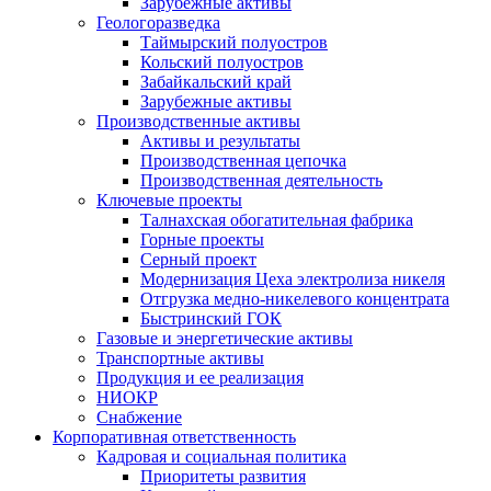
Зарубежные активы
Геологоразведка
Таймырский полуостров
Кольский полуостров
Забайкальский край
Зарубежные активы
Производственные активы
Активы и результаты
Производственная цепочка
Производственная деятельность
Ключевые проекты
Талнахская обогатительная фабрика
Горные проекты
Серный проект
Модернизация Цеха электролиза никеля
Отгрузка медно-никелевого концентрата
Быстринский ГОК
Газовые и энергетические активы
Транспортные активы
Продукция и ее реализация
НИОКР
Снабжение
Корпоративная ответственность
Кадровая и социальная политика
Приоритеты развития