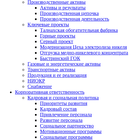
Производственные активы
Активы и результаты
Производственная цепочка
Производственная деятельность
Ключевые проекты
Талнахская обогатительная фабрика
Горные проекты
Серный проект
Модернизация Цеха электролиза никеля
Отгрузка медно-никелевого концентрата
Быстринский ГОК
Газовые и энергетические активы
Транспортные активы
Продукция и ее реализация
НИОКР
Снабжение
Корпоративная ответственность
Кадровая и социальная политика
Приоритеты развития
Кадровый состав
Привлечение персонала
Развитие персонала
Социальное партнерство
Мотивационные программы
Социальные программы