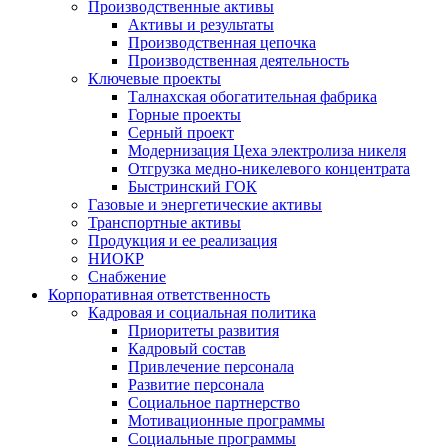
Производственные активы
Активы и результаты
Производственная цепочка
Производственная деятельность
Ключевые проекты
Талнахская обогатительная фабрика
Горные проекты
Серный проект
Модернизация Цеха электролиза никеля
Отгрузка медно-никелевого концентрата
Быстринский ГОК
Газовые и энергетические активы
Транспортные активы
Продукция и ее реализация
НИОКР
Снабжение
Корпоративная ответственность
Кадровая и социальная политика
Приоритеты развития
Кадровый состав
Привлечение персонала
Развитие персонала
Социальное партнерство
Мотивационные программы
Социальные программы