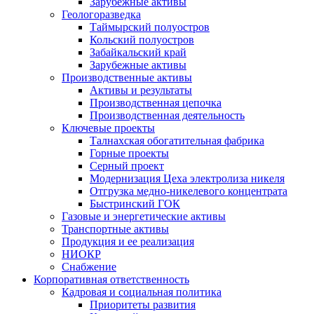
Зарубежные активы
Геологоразведка
Таймырский полуостров
Кольский полуостров
Забайкальский край
Зарубежные активы
Производственные активы
Активы и результаты
Производственная цепочка
Производственная деятельность
Ключевые проекты
Талнахская обогатительная фабрика
Горные проекты
Серный проект
Модернизация Цеха электролиза никеля
Отгрузка медно-никелевого концентрата
Быстринский ГОК
Газовые и энергетические активы
Транспортные активы
Продукция и ее реализация
НИОКР
Снабжение
Корпоративная ответственность
Кадровая и социальная политика
Приоритеты развития