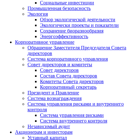
Социальные инвестиции
Промышленная безопасность
Экология
Обзор экологической деятельности
Экологически проекты и показатели
Сохранение биоразнообразия
Энергоэффективность
Корпоративное управление
Обращение Заместителя Председателя Совета
директоров
Система корпоративного управления
Совет директоров и комитеты
Совет директоров
Состав Совета директоров
Комитеты Совета директоров
Корпоративный секретарь
Президент и Правление
Система вознаграждения
Система управления рисками и внутреннего
контроля
Система управления рисками
Система внутреннего контроля
Независимый аудит
Акционерам и инвесторам
Уставный капитал