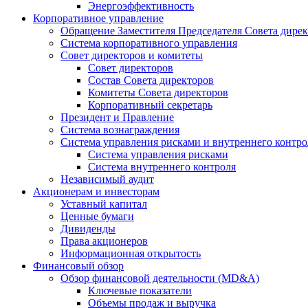
Энергоэффективность
Корпоративное управление
Обращение Заместителя Председателя Совета дире
Система корпоративного управления
Совет директоров и комитеты
Совет директоров
Состав Совета директоров
Комитеты Совета директоров
Корпоративный секретарь
Президент и Правление
Система вознаграждения
Система управления рисками и внутреннего контро
Система управления рисками
Система внутреннего контроля
Независимый аудит
Акционерам и инвесторам
Уставный капитал
Ценные бумаги
Дивиденды
Права акционеров
Информационная открытость
Финансовый обзор
Обзор финансовой деятельности (MD&A)
Ключевые показатели
Объемы продаж и выручка