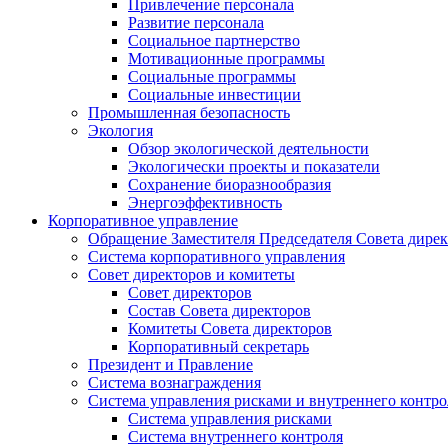
Привлечение персонала
Развитие персонала
Социальное партнерство
Мотивационные программы
Социальные программы
Социальные инвестиции
Промышленная безопасность
Экология
Обзор экологической деятельности
Экологически проекты и показатели
Сохранение биоразнообразия
Энергоэффективность
Корпоративное управление
Обращение Заместителя Председателя Совета дире
Система корпоративного управления
Совет директоров и комитеты
Совет директоров
Состав Совета директоров
Комитеты Совета директоров
Корпоративный секретарь
Президент и Правление
Система вознаграждения
Система управления рисками и внутреннего контро
Система управления рисками
Система внутреннего контроля