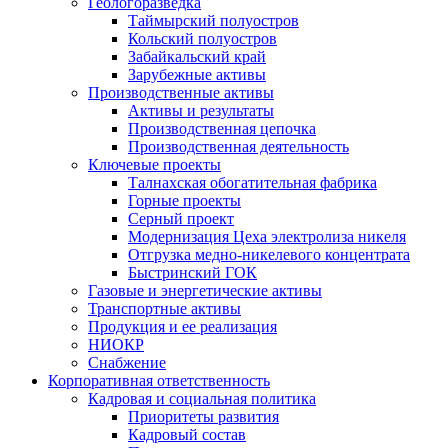
Геологоразведка
Таймырский полуостров
Кольский полуостров
Забайкальский край
Зарубежные активы
Производственные активы
Активы и результаты
Производственная цепочка
Производственная деятельность
Ключевые проекты
Талнахская обогатительная фабрика
Горные проекты
Серный проект
Модернизация Цеха электролиза никеля
Отгрузка медно-никелевого концентрата
Быстринский ГОК
Газовые и энергетические активы
Транспортные активы
Продукция и ее реализация
НИОКР
Снабжение
Корпоративная ответственность
Кадровая и социальная политика
Приоритеты развития
Кадровый состав