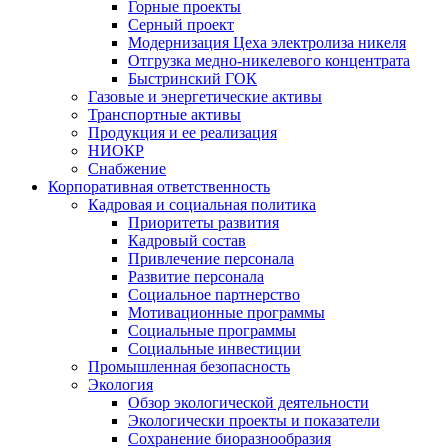
Горные проекты
Серный проект
Модернизация Цеха электролиза никеля
Отгрузка медно-никелевого концентрата
Быстринский ГОК
Газовые и энергетические активы
Транспортные активы
Продукция и ее реализация
НИОКР
Снабжение
Корпоративная ответственность
Кадровая и социальная политика
Приоритеты развития
Кадровый состав
Привлечение персонала
Развитие персонала
Социальное партнерство
Мотивационные программы
Социальные программы
Социальные инвестиции
Промышленная безопасность
Экология
Обзор экологической деятельности
Экологически проекты и показатели
Сохранение биоразнообразия