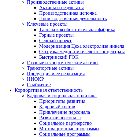
Производственные активы
Активы и результаты
Производственная цепочка
Производственная деятельность
Ключевые проекты
Талнахская обогатительная фабрика
Горные проекты
Серный проект
Модернизация Цеха электролиза никеля
Отгрузка медно-никелевого концентрата
Быстринский ГОК
Газовые и энергетические активы
Транспортные активы
Продукция и ее реализация
НИОКР
Снабжение
Корпоративная ответственность
Кадровая и социальная политика
Приоритеты развития
Кадровый состав
Привлечение персонала
Развитие персонала
Социальное партнерство
Мотивационные программы
Социальные программы