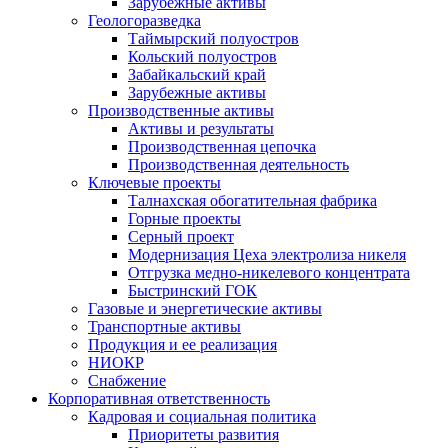
Зарубежные активы
Геологоразведка
Таймырский полуостров
Кольский полуостров
Забайкальский край
Зарубежные активы
Производственные активы
Активы и результаты
Производственная цепочка
Производственная деятельность
Ключевые проекты
Талнахская обогатительная фабрика
Горные проекты
Серный проект
Модернизация Цеха электролиза никеля
Отгрузка медно-никелевого концентрата
Быстринский ГОК
Газовые и энергетические активы
Транспортные активы
Продукция и ее реализация
НИОКР
Снабжение
Корпоративная ответственность
Кадровая и социальная политика
Приоритеты развития