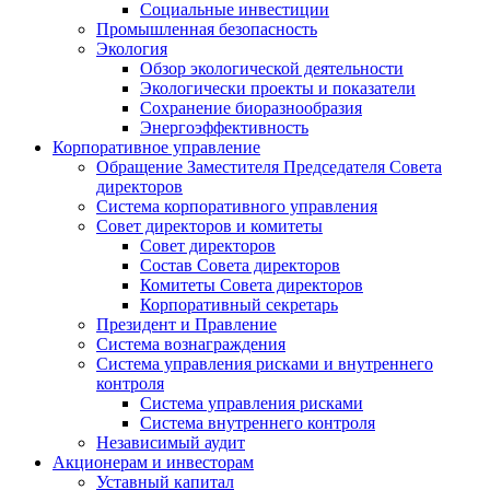
Социальные инвестиции
Промышленная безопасность
Экология
Обзор экологической деятельности
Экологически проекты и показатели
Сохранение биоразнообразия
Энергоэффективность
Корпоративное управление
Обращение Заместителя Председателя Совета
директоров
Система корпоративного управления
Совет директоров и комитеты
Совет директоров
Состав Совета директоров
Комитеты Совета директоров
Корпоративный секретарь
Президент и Правление
Система вознаграждения
Система управления рисками и внутреннего
контроля
Система управления рисками
Система внутреннего контроля
Независимый аудит
Акционерам и инвесторам
Уставный капитал