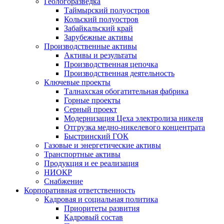
Геологоразведка
Таймырский полуостров
Кольский полуостров
Забайкальский край
Зарубежные активы
Производственные активы
Активы и результаты
Производственная цепочка
Производственная деятельность
Ключевые проекты
Талнахская обогатительная фабрика
Горные проекты
Серный проект
Модернизация Цеха электролиза никеля
Отгрузка медно-никелевого концентрата
Быстринский ГОК
Газовые и энергетические активы
Транспортные активы
Продукция и ее реализация
НИОКР
Снабжение
Корпоративная ответственность
Кадровая и социальная политика
Приоритеты развития
Кадровый состав