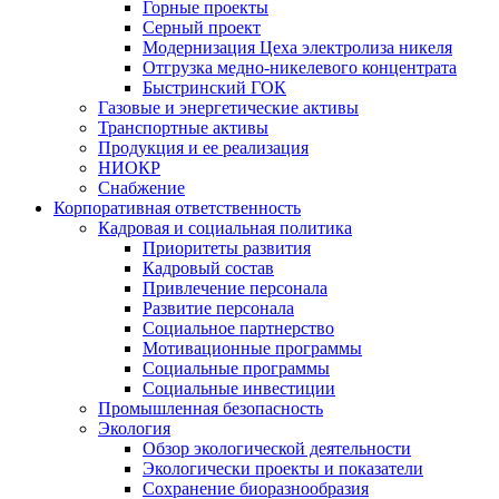
Горные проекты
Серный проект
Модернизация Цеха электролиза никеля
Отгрузка медно-никелевого концентрата
Быстринский ГОК
Газовые и энергетические активы
Транспортные активы
Продукция и ее реализация
НИОКР
Снабжение
Корпоративная ответственность
Кадровая и социальная политика
Приоритеты развития
Кадровый состав
Привлечение персонала
Развитие персонала
Социальное партнерство
Мотивационные программы
Социальные программы
Социальные инвестиции
Промышленная безопасность
Экология
Обзор экологической деятельности
Экологически проекты и показатели
Сохранение биоразнообразия