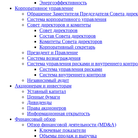
Энергоэффективность
Корпоративное управление
Обращение Заместителя Председателя Совета дире
Система корпоративного управления
Совет директоров и комитеты
Совет директоров
Состав Совета директоров
Комитеты Совета директоров
Корпоративный секретарь
Президент и Правление
Система вознаграждения
Система управления рисками и внутреннего контро
Система управления рисками
Система внутреннего контроля
Независимый аудит
Акционерам и инвесторам
Уставный капитал
Ценные бумаги
Дивиденды
Права акционеров
Информационная открытость
Финансовый обзор
Обзор финансовой деятельности (MD&A)
Ключевые показатели
Объемы продаж и выручка