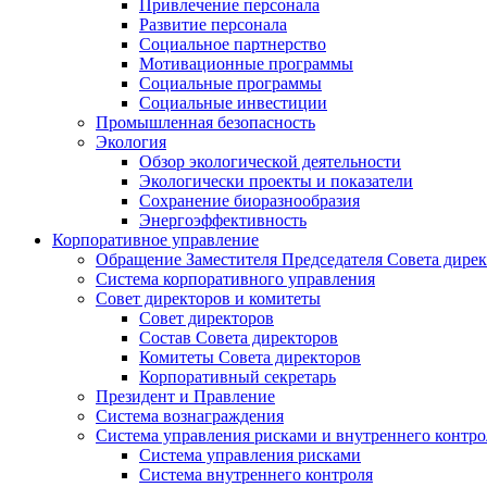
Привлечение персонала
Развитие персонала
Социальное партнерство
Мотивационные программы
Социальные программы
Социальные инвестиции
Промышленная безопасность
Экология
Обзор экологической деятельности
Экологически проекты и показатели
Сохранение биоразнообразия
Энергоэффективность
Корпоративное управление
Обращение Заместителя Председателя Совета дире
Система корпоративного управления
Совет директоров и комитеты
Совет директоров
Состав Совета директоров
Комитеты Совета директоров
Корпоративный секретарь
Президент и Правление
Система вознаграждения
Система управления рисками и внутреннего контро
Система управления рисками
Система внутреннего контроля