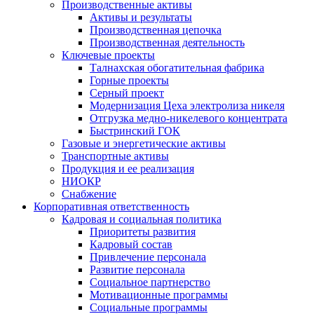
Производственные активы
Активы и результаты
Производственная цепочка
Производственная деятельность
Ключевые проекты
Талнахская обогатительная фабрика
Горные проекты
Серный проект
Модернизация Цеха электролиза никеля
Отгрузка медно-никелевого концентрата
Быстринский ГОК
Газовые и энергетические активы
Транспортные активы
Продукция и ее реализация
НИОКР
Снабжение
Корпоративная ответственность
Кадровая и социальная политика
Приоритеты развития
Кадровый состав
Привлечение персонала
Развитие персонала
Социальное партнерство
Мотивационные программы
Социальные программы