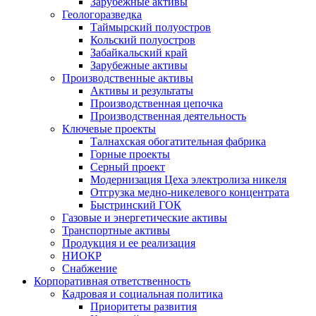
Зарубежные активы
Геологоразведка
Таймырский полуостров
Кольский полуостров
Забайкальский край
Зарубежные активы
Производственные активы
Активы и результаты
Производственная цепочка
Производственная деятельность
Ключевые проекты
Талнахская обогатительная фабрика
Горные проекты
Серный проект
Модернизация Цеха электролиза никеля
Отгрузка медно-никелевого концентрата
Быстринский ГОК
Газовые и энергетические активы
Транспортные активы
Продукция и ее реализация
НИОКР
Снабжение
Корпоративная ответственность
Кадровая и социальная политика
Приоритеты развития