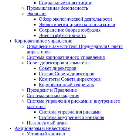
Социальные инвестиции
Промышленная безопасность
Экология
Обзор экологической деятельности
Экологически проекты и показатели
Сохранение биоразнообразия
Энергоэффективность
Корпоративное управление
Обращение Заместителя Председателя Совета
директоров
Система корпоративного управления
Совет директоров и комитеты
Совет директоров
Состав Совета директоров
Комитеты Совета директоров
Корпоративный секретарь
Президент и Правление
Система вознаграждения
Система управления рисками и внутреннего
контроля
Система управления рисками
Система внутреннего контроля
Независимый аудит
Акционерам и инвесторам
Уставный капитал