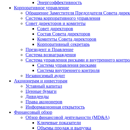
Энергоэффективность
Корпоративное управление
Обращение Заместителя Председателя Совета дире
Система корпоративного управления
Совет директоров и комитеты
Совет директоров
Состав Совета директоров
Комитеты Совета директоров
Корпоративный секретарь
Президент и Правление
Система вознаграждения
Система управления рисками и внутреннего контро
Система управления рисками
Система внутреннего контроля
Независимый аудит
Акционерам и инвесторам
Уставный капитал
Ценные бумаги
Дивиденды
Права акционеров
Информационная открытость
Финансовый обзор
Обзор финансовой деятельности (MD&A)
Ключевые показатели
Объемы продаж и выручка