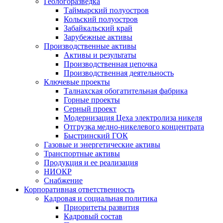
Геологоразведка
Таймырский полуостров
Кольский полуостров
Забайкальский край
Зарубежные активы
Производственные активы
Активы и результаты
Производственная цепочка
Производственная деятельность
Ключевые проекты
Талнахская обогатительная фабрика
Горные проекты
Серный проект
Модернизация Цеха электролиза никеля
Отгрузка медно-никелевого концентрата
Быстринский ГОК
Газовые и энергетические активы
Транспортные активы
Продукция и ее реализация
НИОКР
Снабжение
Корпоративная ответственность
Кадровая и социальная политика
Приоритеты развития
Кадровый состав