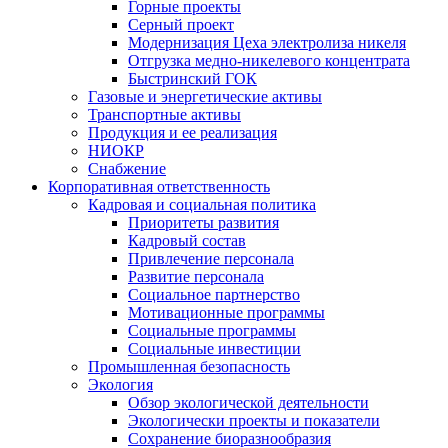
Горные проекты
Серный проект
Модернизация Цеха электролиза никеля
Отгрузка медно-никелевого концентрата
Быстринский ГОК
Газовые и энергетические активы
Транспортные активы
Продукция и ее реализация
НИОКР
Снабжение
Корпоративная ответственность
Кадровая и социальная политика
Приоритеты развития
Кадровый состав
Привлечение персонала
Развитие персонала
Социальное партнерство
Мотивационные программы
Социальные программы
Социальные инвестиции
Промышленная безопасность
Экология
Обзор экологической деятельности
Экологически проекты и показатели
Сохранение биоразнообразия