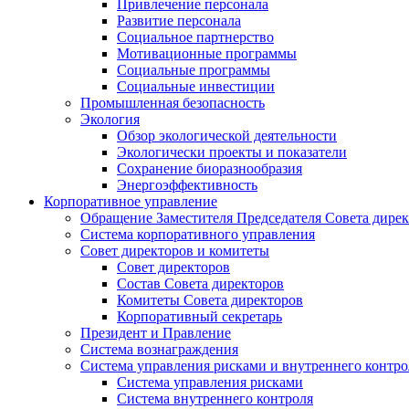
Привлечение персонала
Развитие персонала
Социальное партнерство
Мотивационные программы
Социальные программы
Социальные инвестиции
Промышленная безопасность
Экология
Обзор экологической деятельности
Экологически проекты и показатели
Сохранение биоразнообразия
Энергоэффективность
Корпоративное управление
Обращение Заместителя Председателя Совета дире
Система корпоративного управления
Совет директоров и комитеты
Совет директоров
Состав Совета директоров
Комитеты Совета директоров
Корпоративный секретарь
Президент и Правление
Система вознаграждения
Система управления рисками и внутреннего контро
Система управления рисками
Система внутреннего контроля