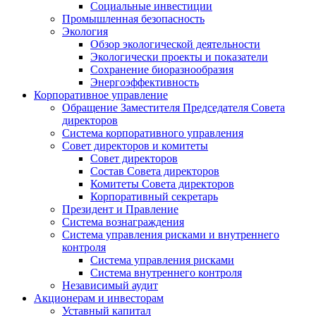
Социальные инвестиции
Промышленная безопасность
Экология
Обзор экологической деятельности
Экологически проекты и показатели
Сохранение биоразнообразия
Энергоэффективность
Корпоративное управление
Обращение Заместителя Председателя Совета
директоров
Система корпоративного управления
Совет директоров и комитеты
Совет директоров
Состав Совета директоров
Комитеты Совета директоров
Корпоративный секретарь
Президент и Правление
Система вознаграждения
Система управления рисками и внутреннего
контроля
Система управления рисками
Система внутреннего контроля
Независимый аудит
Акционерам и инвесторам
Уставный капитал