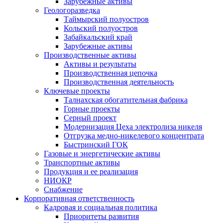
Зарубежные активы
Геологоразведка
Таймырский полуостров
Кольский полуостров
Забайкальский край
Зарубежные активы
Производственные активы
Активы и результаты
Производственная цепочка
Производственная деятельность
Ключевые проекты
Талнахская обогатительная фабрика
Горные проекты
Серный проект
Модернизация Цеха электролиза никеля
Отгрузка медно-никелевого концентрата
Быстринский ГОК
Газовые и энергетические активы
Транспортные активы
Продукция и ее реализация
НИОКР
Снабжение
Корпоративная ответственность
Кадровая и социальная политика
Приоритеты развития