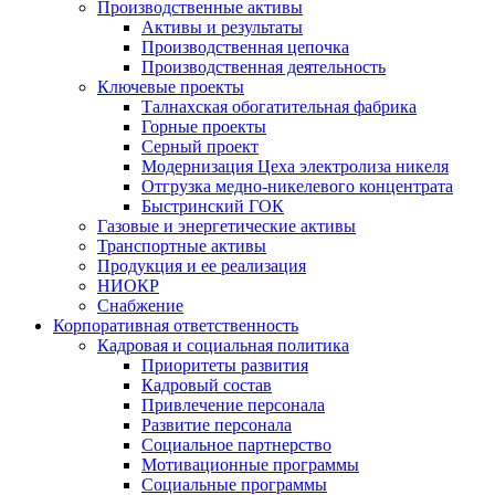
Производственные активы
Активы и результаты
Производственная цепочка
Производственная деятельность
Ключевые проекты
Талнахская обогатительная фабрика
Горные проекты
Серный проект
Модернизация Цеха электролиза никеля
Отгрузка медно-никелевого концентрата
Быстринский ГОК
Газовые и энергетические активы
Транспортные активы
Продукция и ее реализация
НИОКР
Снабжение
Корпоративная ответственность
Кадровая и социальная политика
Приоритеты развития
Кадровый состав
Привлечение персонала
Развитие персонала
Социальное партнерство
Мотивационные программы
Социальные программы