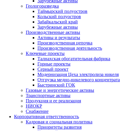
Зарубежные активы
Геологоразведка
Таймырский полуостров
Кольский полуостров
Забайкальский край
Зарубежные активы
Производственные активы
Активы и результаты
Производственная цепочка
Производственная деятельность
Ключевые проекты
Талнахская обогатительная фабрика
Горные проекты
Серный проект
Модернизация Цеха электролиза никеля
Отгрузка медно-никелевого концентрата
Быстринский ГОК
Газовые и энергетические активы
Транспортные активы
Продукция и ее реализация
НИОКР
Снабжение
Корпоративная ответственность
Кадровая и социальная политика
Приоритеты развития