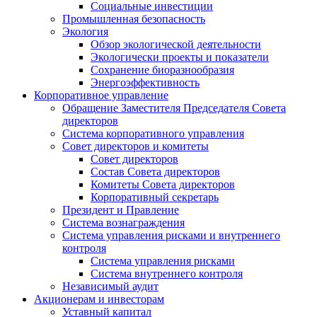
Социальные инвестиции
Промышленная безопасность
Экология
Обзор экологической деятельности
Экологически проекты и показатели
Сохранение биоразнообразия
Энергоэффективность
Корпоративное управление
Обращение Заместителя Председателя Совета
директоров
Система корпоративного управления
Совет директоров и комитеты
Совет директоров
Состав Совета директоров
Комитеты Совета директоров
Корпоративный секретарь
Президент и Правление
Система вознаграждения
Система управления рисками и внутреннего
контроля
Система управления рисками
Система внутреннего контроля
Независимый аудит
Акционерам и инвесторам
Уставный капитал