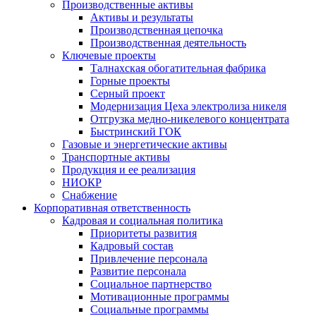
Производственные активы
Активы и результаты
Производственная цепочка
Производственная деятельность
Ключевые проекты
Талнахская обогатительная фабрика
Горные проекты
Серный проект
Модернизация Цеха электролиза никеля
Отгрузка медно-никелевого концентрата
Быстринский ГОК
Газовые и энергетические активы
Транспортные активы
Продукция и ее реализация
НИОКР
Снабжение
Корпоративная ответственность
Кадровая и социальная политика
Приоритеты развития
Кадровый состав
Привлечение персонала
Развитие персонала
Социальное партнерство
Мотивационные программы
Социальные программы