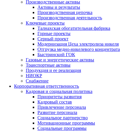
Производственные активы
Активы и результаты
Производственная цепочка
Производственная деятельность
Ключевые проекты
Талнахская обогатительная фабрика
Горные проекты
Серный проект
Модернизация Цеха электролиза никеля
Отгрузка медно-никелевого концентрата
Быстринский ГОК
Газовые и энергетические активы
Транспортные активы
Продукция и ее реализация
НИОКР
Снабжение
Корпоративная ответственность
Кадровая и социальная политика
Приоритеты развития
Кадровый состав
Привлечение персонала
Развитие персонала
Социальное партнерство
Мотивационные программы
Социальные программы