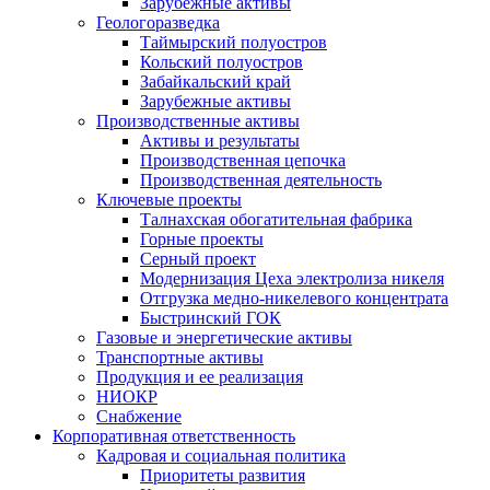
Зарубежные активы
Геологоразведка
Таймырский полуостров
Кольский полуостров
Забайкальский край
Зарубежные активы
Производственные активы
Активы и результаты
Производственная цепочка
Производственная деятельность
Ключевые проекты
Талнахская обогатительная фабрика
Горные проекты
Серный проект
Модернизация Цеха электролиза никеля
Отгрузка медно-никелевого концентрата
Быстринский ГОК
Газовые и энергетические активы
Транспортные активы
Продукция и ее реализация
НИОКР
Снабжение
Корпоративная ответственность
Кадровая и социальная политика
Приоритеты развития