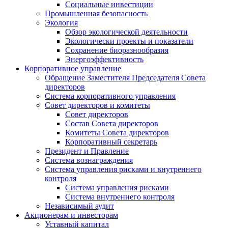
Социальные инвестиции
Промышленная безопасность
Экология
Обзор экологической деятельности
Экологически проекты и показатели
Сохранение биоразнообразия
Энергоэффективность
Корпоративное управление
Обращение Заместителя Председателя Совета
директоров
Система корпоративного управления
Совет директоров и комитеты
Совет директоров
Состав Совета директоров
Комитеты Совета директоров
Корпоративный секретарь
Президент и Правление
Система вознаграждения
Система управления рисками и внутреннего
контроля
Система управления рисками
Система внутреннего контроля
Независимый аудит
Акционерам и инвесторам
Уставный капитал