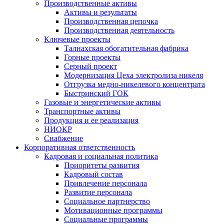
Производственные активы
Активы и результаты
Производственная цепочка
Производственная деятельность
Ключевые проекты
Талнахская обогатительная фабрика
Горные проекты
Серный проект
Модернизация Цеха электролиза никеля
Отгрузка медно-никелевого концентрата
Быстринский ГОК
Газовые и энергетические активы
Транспортные активы
Продукция и ее реализация
НИОКР
Снабжение
Корпоративная ответственность
Кадровая и социальная политика
Приоритеты развития
Кадровый состав
Привлечение персонала
Развитие персонала
Социальное партнерство
Мотивационные программы
Социальные программы