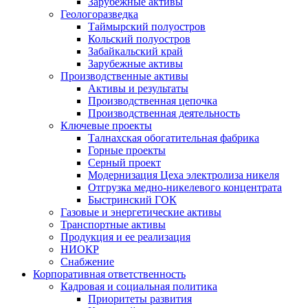
Зарубежные активы
Геологоразведка
Таймырский полуостров
Кольский полуостров
Забайкальский край
Зарубежные активы
Производственные активы
Активы и результаты
Производственная цепочка
Производственная деятельность
Ключевые проекты
Талнахская обогатительная фабрика
Горные проекты
Серный проект
Модернизация Цеха электролиза никеля
Отгрузка медно-никелевого концентрата
Быстринский ГОК
Газовые и энергетические активы
Транспортные активы
Продукция и ее реализация
НИОКР
Снабжение
Корпоративная ответственность
Кадровая и социальная политика
Приоритеты развития