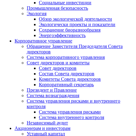
Социальные инвестиции
Промышленная безопасность
Экология
Обзор экологической деятельности
Экологически проекты и показатели
Сохранение биоразнообразия
Энергоэффективность
Корпоративное управление
Обращение Заместителя Председателя Совета
директоров
Система корпоративного управления
Совет директоров и комитеты
Совет директоров
Состав Совета директоров
Комитеты Совета директоров
Корпоративный секретарь
Президент и Правление
Система вознаграждения
Система управления рисками и внутреннего
контроля
Система управления рисками
Система внутреннего контроля
Независимый аудит
Акционерам и инвесторам
Уставный капитал