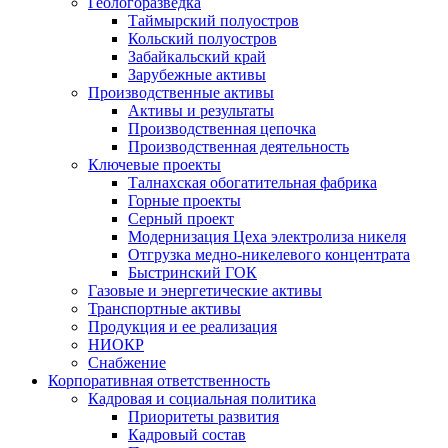
Геологоразведка
Таймырский полуостров
Кольский полуостров
Забайкальский край
Зарубежные активы
Производственные активы
Активы и результаты
Производственная цепочка
Производственная деятельность
Ключевые проекты
Талнахская обогатительная фабрика
Горные проекты
Серный проект
Модернизация Цеха электролиза никеля
Отгрузка медно-никелевого концентрата
Быстринский ГОК
Газовые и энергетические активы
Транспортные активы
Продукция и ее реализация
НИОКР
Снабжение
Корпоративная ответственность
Кадровая и социальная политика
Приоритеты развития
Кадровый состав