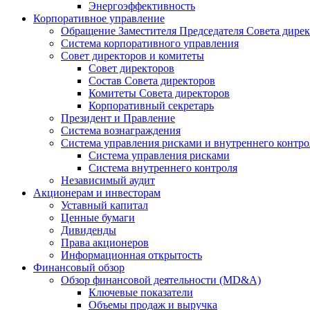
Энергоэффективность
Корпоративное управление
Обращение Заместителя Председателя Совета дире
Система корпоративного управления
Совет директоров и комитеты
Совет директоров
Состав Совета директоров
Комитеты Совета директоров
Корпоративный секретарь
Президент и Правление
Система вознаграждения
Система управления рисками и внутреннего контро
Система управления рисками
Система внутреннего контроля
Независимый аудит
Акционерам и инвесторам
Уставный капитал
Ценные бумаги
Дивиденды
Права акционеров
Информационная открытость
Финансовый обзор
Обзор финансовой деятельности (MD&A)
Ключевые показатели
Объемы продаж и выручка