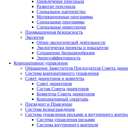
Привлечение персонала
Развитие персонала
Социальное партнерство
Мотивационные программы
Социальные программы
Социальные инвестиции
Промышленная безопасность
Экология
Обзор экологической деятельности
Экологически проекты и показатели
Сохранение биоразнообразия
Энергоэффективность
Корпоративное управление
Обращение Заместителя Председателя Совета дире
Система корпоративного управления
Совет директоров и комитеты
Совет директоров
Состав Совета директоров
Комитеты Совета директоров
Корпоративный секретарь
Президент и Правление
Система вознаграждения
Система управления рисками и внутреннего контро
Система управления рисками
Система внутреннего контроля