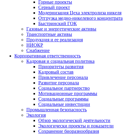
Горные проекты
Серный проект
Модернизация Цеха электролиза никеля
Отгрузка медно-никелевого концентрата
Быстринский ГОК
Газовые и энергетические активы
Транспортные активы
Продукция и ее реализация
НИОКР
Снабжение
Корпоративная ответственность
Кадровая и социальная политика
Приоритеты развития
Кадровый состав
Привлечение персонала
Развитие персонала
Социальное партнерство
Мотивационные программы
Социальные программы
Социальные инвестиции
Промышленная безопасность
Экология
Обзор экологической деятельности
Экологически проекты и показатели
Сохранение биоразнообразия