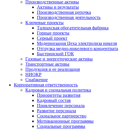
Производственные активы
Активы и результаты
Производственная цепочка
Производственная деятельность
Ключевые проекты
Талнахская обогатительная фабрика
Горные проекты
Серный проект
Модернизация Цеха электролиза никеля
Отгрузка медно-никелевого концентрата
Быстринский ГОК
Газовые и энергетические активы
Транспортные активы
Продукция и ее реализация
НИОКР
Снабжение
Корпоративная ответственность
Кадровая и социальная политика
Приоритеты развития
Кадровый состав
Привлечение персонала
Развитие персонала
Социальное партнерство
Мотивационные программы
Социальные программы