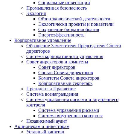
Социальные инвестиции
Промышленная безопасность
Экология
Обзор экологической деятельности
Экологически проекты и показатели
Сохранение биоразнообразия
Энергоэффективность
Корпоративное управление
Обращение Заместителя Председателя Совета
директоров
Система корпоративного управления
Совет директоров и комитеты
Совет директоров
Состав Совета директоров
Комитеты Совета директоров
Корпоративный секретарь
Президент и Правление
Система вознаграждения
Система управления рисками и внутреннего
контроля
Система управления рисками
Система внутреннего контроля
Независимый аудит
Акционерам и инвесторам
Уставный капитал