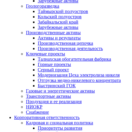
Зарубежные активы
Геологоразведка
Таймырский полуостров
Кольский полуостров
Забайкальский край
Зарубежные активы
Производственные активы
Активы и результаты
Производственная цепочка
Производственная деятельность
Ключевые проекты
Талнахская обогатительная фабрика
Горные проекты
Серный проект
Модернизация Цеха электролиза никеля
Отгрузка медно-никелевого концентрата
Быстринский ГОК
Газовые и энергетические активы
Транспортные активы
Продукция и ее реализация
НИОКР
Снабжение
Корпоративная ответственность
Кадровая и социальная политика
Приоритеты развития