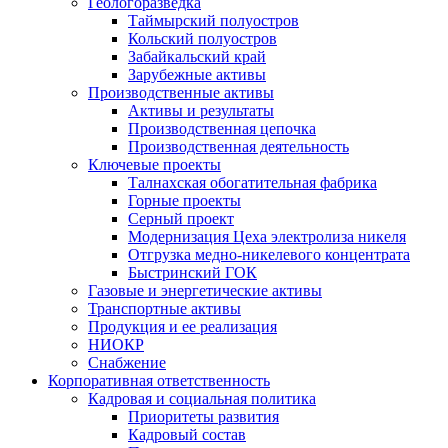
Геологоразведка
Таймырский полуостров
Кольский полуостров
Забайкальский край
Зарубежные активы
Производственные активы
Активы и результаты
Производственная цепочка
Производственная деятельность
Ключевые проекты
Талнахская обогатительная фабрика
Горные проекты
Серный проект
Модернизация Цеха электролиза никеля
Отгрузка медно-никелевого концентрата
Быстринский ГОК
Газовые и энергетические активы
Транспортные активы
Продукция и ее реализация
НИОКР
Снабжение
Корпоративная ответственность
Кадровая и социальная политика
Приоритеты развития
Кадровый состав