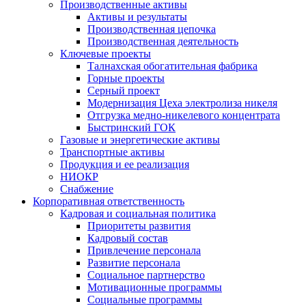
Производственные активы
Активы и результаты
Производственная цепочка
Производственная деятельность
Ключевые проекты
Талнахская обогатительная фабрика
Горные проекты
Серный проект
Модернизация Цеха электролиза никеля
Отгрузка медно-никелевого концентрата
Быстринский ГОК
Газовые и энергетические активы
Транспортные активы
Продукция и ее реализация
НИОКР
Снабжение
Корпоративная ответственность
Кадровая и социальная политика
Приоритеты развития
Кадровый состав
Привлечение персонала
Развитие персонала
Социальное партнерство
Мотивационные программы
Социальные программы