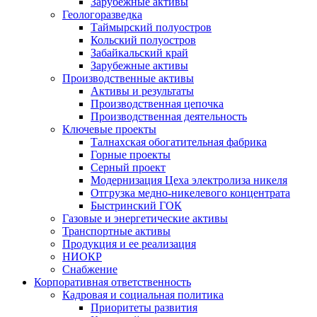
Зарубежные активы
Геологоразведка
Таймырский полуостров
Кольский полуостров
Забайкальский край
Зарубежные активы
Производственные активы
Активы и результаты
Производственная цепочка
Производственная деятельность
Ключевые проекты
Талнахская обогатительная фабрика
Горные проекты
Серный проект
Модернизация Цеха электролиза никеля
Отгрузка медно-никелевого концентрата
Быстринский ГОК
Газовые и энергетические активы
Транспортные активы
Продукция и ее реализация
НИОКР
Снабжение
Корпоративная ответственность
Кадровая и социальная политика
Приоритеты развития