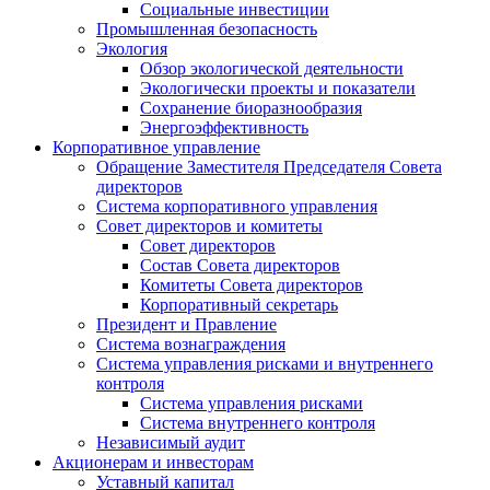
Социальные инвестиции
Промышленная безопасность
Экология
Обзор экологической деятельности
Экологически проекты и показатели
Сохранение биоразнообразия
Энергоэффективность
Корпоративное управление
Обращение Заместителя Председателя Совета
директоров
Система корпоративного управления
Совет директоров и комитеты
Совет директоров
Состав Совета директоров
Комитеты Совета директоров
Корпоративный секретарь
Президент и Правление
Система вознаграждения
Система управления рисками и внутреннего
контроля
Система управления рисками
Система внутреннего контроля
Независимый аудит
Акционерам и инвесторам
Уставный капитал