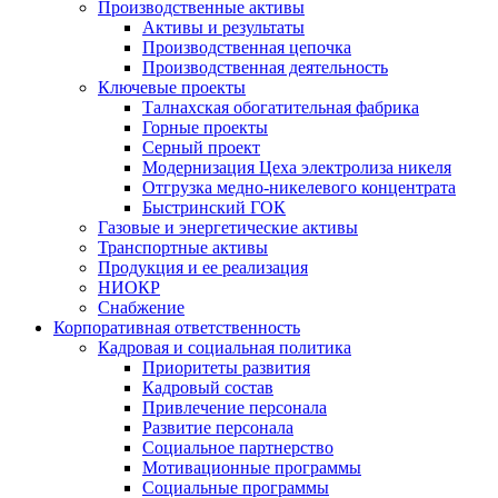
Производственные активы
Активы и результаты
Производственная цепочка
Производственная деятельность
Ключевые проекты
Талнахская обогатительная фабрика
Горные проекты
Серный проект
Модернизация Цеха электролиза никеля
Отгрузка медно-никелевого концентрата
Быстринский ГОК
Газовые и энергетические активы
Транспортные активы
Продукция и ее реализация
НИОКР
Снабжение
Корпоративная ответственность
Кадровая и социальная политика
Приоритеты развития
Кадровый состав
Привлечение персонала
Развитие персонала
Социальное партнерство
Мотивационные программы
Социальные программы