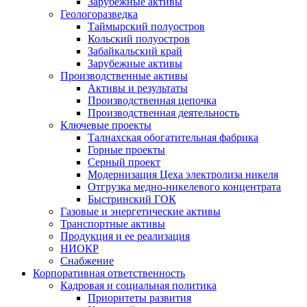
Зарубежные активы
Геологоразведка
Таймырский полуостров
Кольский полуостров
Забайкальский край
Зарубежные активы
Производственные активы
Активы и результаты
Производственная цепочка
Производственная деятельность
Ключевые проекты
Талнахская обогатительная фабрика
Горные проекты
Серный проект
Модернизация Цеха электролиза никеля
Отгрузка медно-никелевого концентрата
Быстринский ГОК
Газовые и энергетические активы
Транспортные активы
Продукция и ее реализация
НИОКР
Снабжение
Корпоративная ответственность
Кадровая и социальная политика
Приоритеты развития