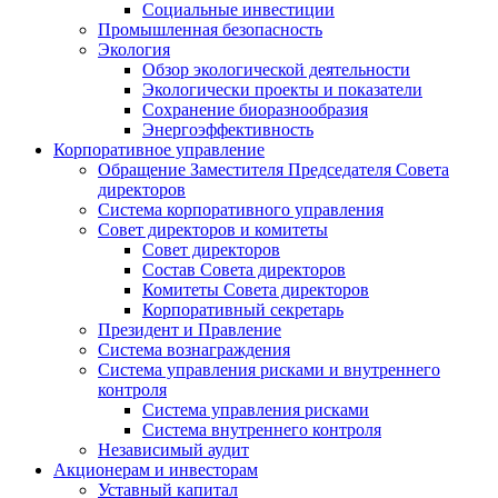
Социальные инвестиции
Промышленная безопасность
Экология
Обзор экологической деятельности
Экологически проекты и показатели
Сохранение биоразнообразия
Энергоэффективность
Корпоративное управление
Обращение Заместителя Председателя Совета
директоров
Система корпоративного управления
Совет директоров и комитеты
Совет директоров
Состав Совета директоров
Комитеты Совета директоров
Корпоративный секретарь
Президент и Правление
Система вознаграждения
Система управления рисками и внутреннего
контроля
Система управления рисками
Система внутреннего контроля
Независимый аудит
Акционерам и инвесторам
Уставный капитал