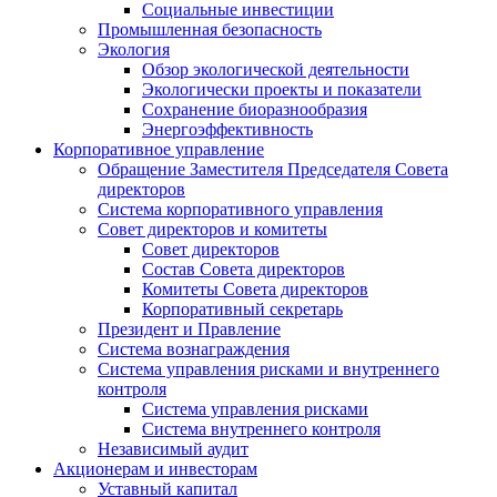
Социальные инвестиции
Промышленная безопасность
Экология
Обзор экологической деятельности
Экологически проекты и показатели
Сохранение биоразнообразия
Энергоэффективность
Корпоративное управление
Обращение Заместителя Председателя Совета
директоров
Система корпоративного управления
Совет директоров и комитеты
Совет директоров
Состав Совета директоров
Комитеты Совета директоров
Корпоративный секретарь
Президент и Правление
Система вознаграждения
Система управления рисками и внутреннего
контроля
Система управления рисками
Система внутреннего контроля
Независимый аудит
Акционерам и инвесторам
Уставный капитал