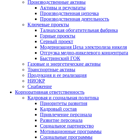
Производственные активы
Активы и результаты
Производственная цепочка
Производственная деятельность
Ключевые проекты
Талнахская обогатительная фабрика
Горные проекты
Серный проект
Модернизация Цеха электролиза никеля
Отгрузка медно-никелевого концентрата
Быстринский ГОК
Газовые и энергетические активы
Транспортные активы
Продукция и ее реализация
НИОКР
Снабжение
Корпоративная ответственность
Кадровая и социальная политика
Приоритеты развития
Кадровый состав
Привлечение персонала
Развитие персонала
Социальное партнерство
Мотивационные программы
Социальные программы