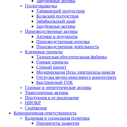
Зарубежные активы
Геологоразведка
Таймырский полуостров
Кольский полуостров
Забайкальский край
Зарубежные активы
Производственные активы
Активы и результаты
Производственная цепочка
Производственная деятельность
Ключевые проекты
Талнахская обогатительная фабрика
Горные проекты
Серный проект
Модернизация Цеха электролиза никеля
Отгрузка медно-никелевого концентрата
Быстринский ГОК
Газовые и энергетические активы
Транспортные активы
Продукция и ее реализация
НИОКР
Снабжение
Корпоративная ответственность
Кадровая и социальная политика
Приоритеты развития