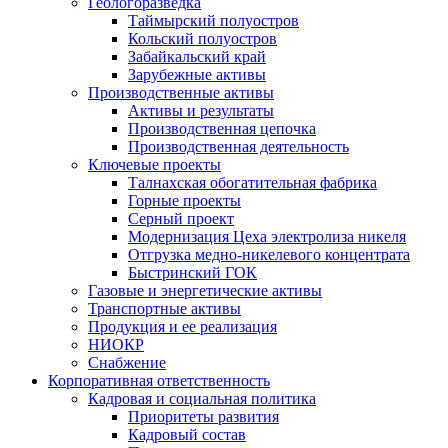
Геологоразведка
Таймырский полуостров
Кольский полуостров
Забайкальский край
Зарубежные активы
Производственные активы
Активы и результаты
Производственная цепочка
Производственная деятельность
Ключевые проекты
Талнахская обогатительная фабрика
Горные проекты
Серный проект
Модернизация Цеха электролиза никеля
Отгрузка медно-никелевого концентрата
Быстринский ГОК
Газовые и энергетические активы
Транспортные активы
Продукция и ее реализация
НИОКР
Снабжение
Корпоративная ответственность
Кадровая и социальная политика
Приоритеты развития
Кадровый состав