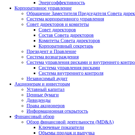
Энергоэффективность
Корпоративное управление
Обращение Заместителя Председателя Совета дире
Система корпоративного управления
Совет директоров и комитеты
Совет директоров
Состав Совета директоров
Комитеты Совета директоров
Корпоративный секретарь
Президент и Правление
Система вознаграждения
Система управления рисками и внутреннего контро
Система управления рисками
Система внутреннего контроля
Независимый аудит
Акционерам и инвесторам
Уставный капитал
Ценные бумаги
Дивиденды
Права акционеров
Информационная открытость
Финансовый обзор
Обзор финансовой деятельности (MD&A)
Ключевые показатели
Объемы продаж и выручка