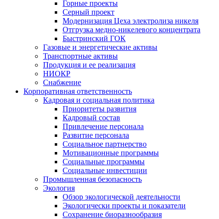
Горные проекты
Серный проект
Модернизация Цеха электролиза никеля
Отгрузка медно-никелевого концентрата
Быстринский ГОК
Газовые и энергетические активы
Транспортные активы
Продукция и ее реализация
НИОКР
Снабжение
Корпоративная ответственность
Кадровая и социальная политика
Приоритеты развития
Кадровый состав
Привлечение персонала
Развитие персонала
Социальное партнерство
Мотивационные программы
Социальные программы
Социальные инвестиции
Промышленная безопасность
Экология
Обзор экологической деятельности
Экологически проекты и показатели
Сохранение биоразнообразия