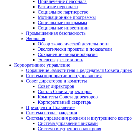
Привлечение персонала
Развитие персонала
Социальное партнерство
Мотивационные программы
Социальные программы
Социальные инвестиции
Промышленная безопасность
Экология
Обзор экологической деятельности
Экологически проекты и показатели
Сохранение биоразнообразия
Энергоэффективность
Корпоративное управление
Обращение Заместителя Председателя Совета дире
Система корпоративного управления
Совет директоров и комитеты
Совет директоров
Состав Совета директоров
Комитеты Совета директоров
Корпоративный секретарь
Президент и Правление
Система вознаграждения
Система управления рисками и внутреннего контро
Система управления рисками
Система внутреннего контроля