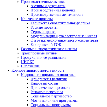
Производственные активы
Активы и результаты
Производственная цепочка
Производственная деятельность
Ключевые проекты
Талнахская обогатительная фабрика
Горные проекты
Серный проект
Модернизация Цеха электролиза никеля
Отгрузка медно-никелевого концентрата
Быстринский ГОК
Газовые и энергетические активы
Транспортные активы
Продукция и ее реализация
НИОКР
Снабжение
Корпоративная ответственность
Кадровая и социальная политика
Приоритеты развития
Кадровый состав
Привлечение персонала
Развитие персонала
Социальное партнерство
Мотивационные программы
Социальные программы