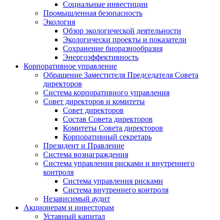
Социальные инвестиции
Промышленная безопасность
Экология
Обзор экологической деятельности
Экологически проекты и показатели
Сохранение биоразнообразия
Энергоэффективность
Корпоративное управление
Обращение Заместителя Председателя Совета
директоров
Система корпоративного управления
Совет директоров и комитеты
Совет директоров
Состав Совета директоров
Комитеты Совета директоров
Корпоративный секретарь
Президент и Правление
Система вознаграждения
Система управления рисками и внутреннего
контроля
Система управления рисками
Система внутреннего контроля
Независимый аудит
Акционерам и инвесторам
Уставный капитал