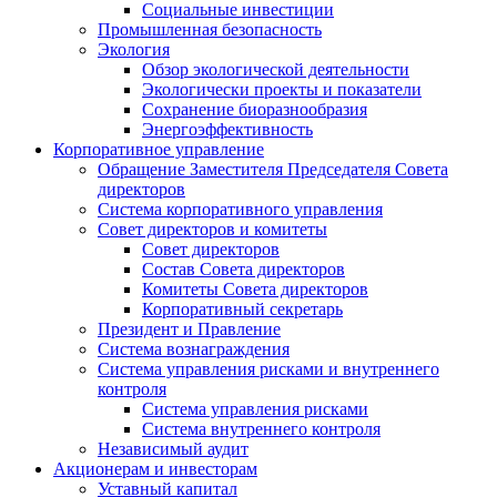
Социальные инвестиции
Промышленная безопасность
Экология
Обзор экологической деятельности
Экологически проекты и показатели
Сохранение биоразнообразия
Энергоэффективность
Корпоративное управление
Обращение Заместителя Председателя Совета
директоров
Система корпоративного управления
Совет директоров и комитеты
Совет директоров
Состав Совета директоров
Комитеты Совета директоров
Корпоративный секретарь
Президент и Правление
Система вознаграждения
Система управления рисками и внутреннего
контроля
Система управления рисками
Система внутреннего контроля
Независимый аудит
Акционерам и инвесторам
Уставный капитал