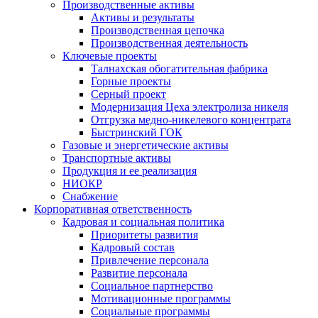
Производственные активы
Активы и результаты
Производственная цепочка
Производственная деятельность
Ключевые проекты
Талнахская обогатительная фабрика
Горные проекты
Серный проект
Модернизация Цеха электролиза никеля
Отгрузка медно-никелевого концентрата
Быстринский ГОК
Газовые и энергетические активы
Транспортные активы
Продукция и ее реализация
НИОКР
Снабжение
Корпоративная ответственность
Кадровая и социальная политика
Приоритеты развития
Кадровый состав
Привлечение персонала
Развитие персонала
Социальное партнерство
Мотивационные программы
Социальные программы