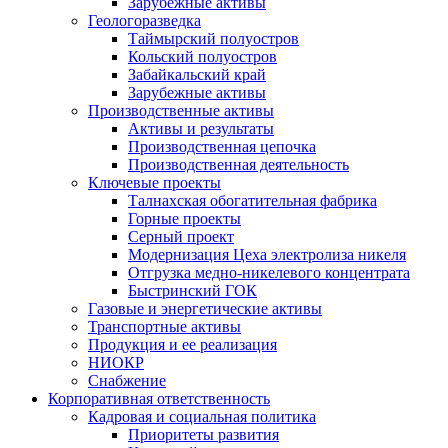
Зарубежные активы
Геологоразведка
Таймырский полуостров
Кольский полуостров
Забайкальский край
Зарубежные активы
Производственные активы
Активы и результаты
Производственная цепочка
Производственная деятельность
Ключевые проекты
Талнахская обогатительная фабрика
Горные проекты
Серный проект
Модернизация Цеха электролиза никеля
Отгрузка медно-никелевого концентрата
Быстринский ГОК
Газовые и энергетические активы
Транспортные активы
Продукция и ее реализация
НИОКР
Снабжение
Корпоративная ответственность
Кадровая и социальная политика
Приоритеты развития