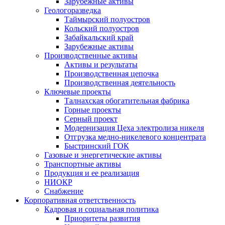
Зарубежные активы
Геологоразведка
Таймырский полуостров
Кольский полуостров
Забайкальский край
Зарубежные активы
Производственные активы
Активы и результаты
Производственная цепочка
Производственная деятельность
Ключевые проекты
Талнахская обогатительная фабрика
Горные проекты
Серный проект
Модернизация Цеха электролиза никеля
Отгрузка медно-никелевого концентрата
Быстринский ГОК
Газовые и энергетические активы
Транспортные активы
Продукция и ее реализация
НИОКР
Снабжение
Корпоративная ответственность
Кадровая и социальная политика
Приоритеты развития