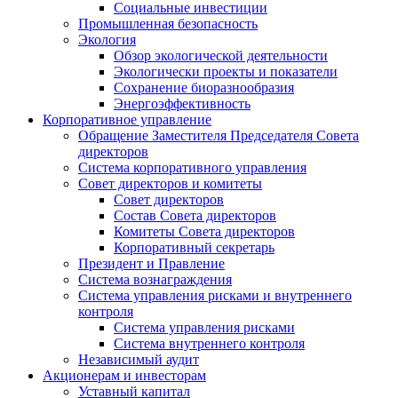
Социальные инвестиции
Промышленная безопасность
Экология
Обзор экологической деятельности
Экологически проекты и показатели
Сохранение биоразнообразия
Энергоэффективность
Корпоративное управление
Обращение Заместителя Председателя Совета
директоров
Система корпоративного управления
Совет директоров и комитеты
Совет директоров
Состав Совета директоров
Комитеты Совета директоров
Корпоративный секретарь
Президент и Правление
Система вознаграждения
Система управления рисками и внутреннего
контроля
Система управления рисками
Система внутреннего контроля
Независимый аудит
Акционерам и инвесторам
Уставный капитал