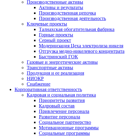
Производственные активы
Активы и результаты
Производственная цепочка
Производственная деятельность
Ключевые проекты
Талнахская обогатительная фабрика
Горные проекты
Серный проект
Модернизация Цеха электролиза никеля
Отгрузка медно-никелевого концентрата
Быстринский ГОК
Газовые и энергетические активы
Транспортные активы
Продукция и ее реализация
НИОКР
Снабжение
Корпоративная ответственность
Кадровая и социальная политика
Приоритеты развития
Кадровый состав
Привлечение персонала
Развитие персонала
Социальное партнерство
Мотивационные программы
Социальные программы