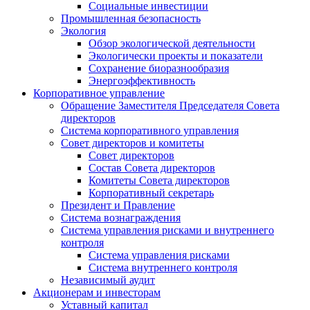
Социальные инвестиции
Промышленная безопасность
Экология
Обзор экологической деятельности
Экологически проекты и показатели
Сохранение биоразнообразия
Энергоэффективность
Корпоративное управление
Обращение Заместителя Председателя Совета
директоров
Система корпоративного управления
Совет директоров и комитеты
Совет директоров
Состав Совета директоров
Комитеты Совета директоров
Корпоративный секретарь
Президент и Правление
Система вознаграждения
Система управления рисками и внутреннего
контроля
Система управления рисками
Система внутреннего контроля
Независимый аудит
Акционерам и инвесторам
Уставный капитал