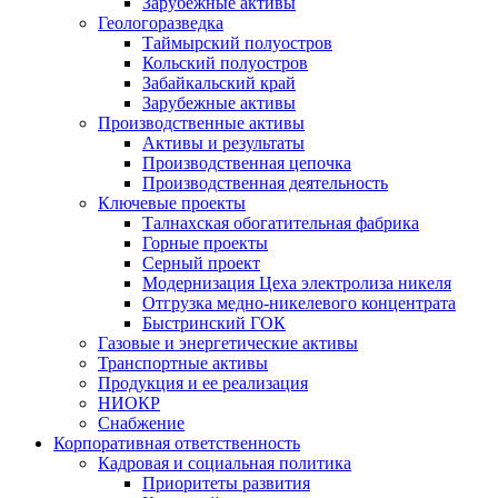
Зарубежные активы
Геологоразведка
Таймырский полуостров
Кольский полуостров
Забайкальский край
Зарубежные активы
Производственные активы
Активы и результаты
Производственная цепочка
Производственная деятельность
Ключевые проекты
Талнахская обогатительная фабрика
Горные проекты
Серный проект
Модернизация Цеха электролиза никеля
Отгрузка медно-никелевого концентрата
Быстринский ГОК
Газовые и энергетические активы
Транспортные активы
Продукция и ее реализация
НИОКР
Снабжение
Корпоративная ответственность
Кадровая и социальная политика
Приоритеты развития