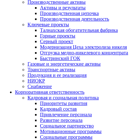
Производственные активы
Активы и результаты
Производственная цепочка
Производственная деятельность
Ключевые проекты
Талнахская обогатительная фабрика
Горные проекты
Серный проект
Модернизация Цеха электролиза никеля
Отгрузка медно-никелевого концентрата
Быстринский ГОК
Газовые и энергетические активы
Транспортные активы
Продукция и ее реализация
НИОКР
Снабжение
Корпоративная ответственность
Кадровая и социальная политика
Приоритеты развития
Кадровый состав
Привлечение персонала
Развитие персонала
Социальное партнерство
Мотивационные программы
Социальные программы