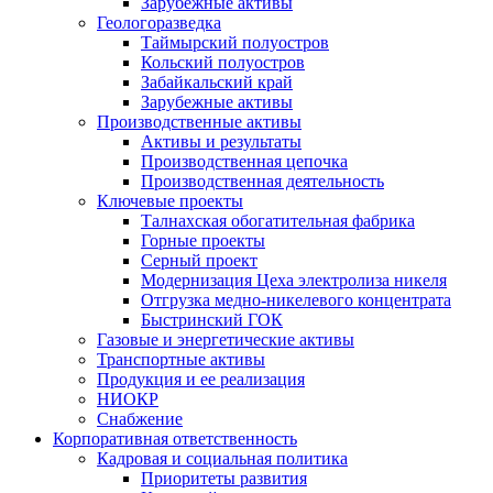
Зарубежные активы
Геологоразведка
Таймырский полуостров
Кольский полуостров
Забайкальский край
Зарубежные активы
Производственные активы
Активы и результаты
Производственная цепочка
Производственная деятельность
Ключевые проекты
Талнахская обогатительная фабрика
Горные проекты
Серный проект
Модернизация Цеха электролиза никеля
Отгрузка медно-никелевого концентрата
Быстринский ГОК
Газовые и энергетические активы
Транспортные активы
Продукция и ее реализация
НИОКР
Снабжение
Корпоративная ответственность
Кадровая и социальная политика
Приоритеты развития