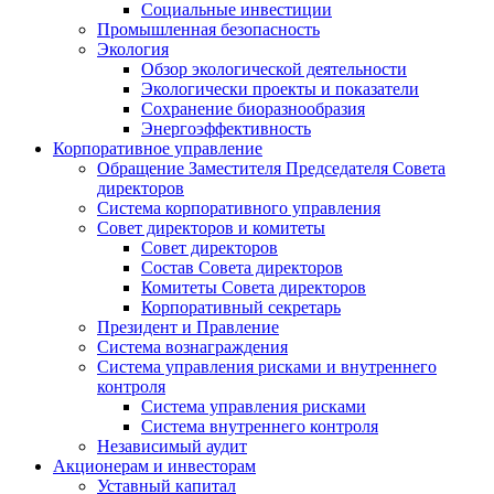
Социальные инвестиции
Промышленная безопасность
Экология
Обзор экологической деятельности
Экологически проекты и показатели
Сохранение биоразнообразия
Энергоэффективность
Корпоративное управление
Обращение Заместителя Председателя Совета
директоров
Система корпоративного управления
Совет директоров и комитеты
Совет директоров
Состав Совета директоров
Комитеты Совета директоров
Корпоративный секретарь
Президент и Правление
Система вознаграждения
Система управления рисками и внутреннего
контроля
Система управления рисками
Система внутреннего контроля
Независимый аудит
Акционерам и инвесторам
Уставный капитал