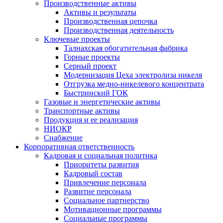
Производственные активы
Активы и результаты
Производственная цепочка
Производственная деятельность
Ключевые проекты
Талнахская обогатительная фабрика
Горные проекты
Серный проект
Модернизация Цеха электролиза никеля
Отгрузка медно-никелевого концентрата
Быстринский ГОК
Газовые и энергетические активы
Транспортные активы
Продукция и ее реализация
НИОКР
Снабжение
Корпоративная ответственность
Кадровая и социальная политика
Приоритеты развития
Кадровый состав
Привлечение персонала
Развитие персонала
Социальное партнерство
Мотивационные программы
Социальные программы