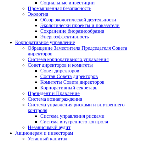
Социальные инвестиции
Промышленная безопасность
Экология
Обзор экологической деятельности
Экологически проекты и показатели
Сохранение биоразнообразия
Энергоэффективность
Корпоративное управление
Обращение Заместителя Председателя Совета
директоров
Система корпоративного управления
Совет директоров и комитеты
Совет директоров
Состав Совета директоров
Комитеты Совета директоров
Корпоративный секретарь
Президент и Правление
Система вознаграждения
Система управления рисками и внутреннего
контроля
Система управления рисками
Система внутреннего контроля
Независимый аудит
Акционерам и инвесторам
Уставный капитал