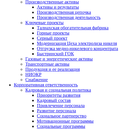
Производственные активы
Активы и результаты
Производственная цепочка
Производственная деятельность
Ключевые проекты
Талнахская обогатительная фабрика
Горные проекты
Серный проект
Модернизация Цеха электролиза никеля
Отгрузка медно-никелевого концентрата
Быстринский ГОК
Газовые и энергетические активы
Транспортные активы
Продукция и ее реализация
НИОКР
Снабжение
Корпоративная ответственность
Кадровая и социальная политика
Приоритеты развития
Кадровый состав
Привлечение персонала
Развитие персонала
Социальное партнерство
Мотивационные программы
Социальные программы