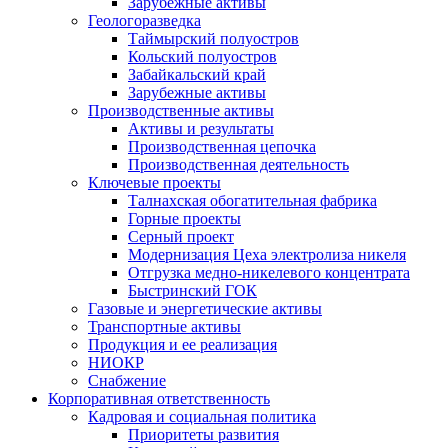
Зарубежные активы
Геологоразведка
Таймырский полуостров
Кольский полуостров
Забайкальский край
Зарубежные активы
Производственные активы
Активы и результаты
Производственная цепочка
Производственная деятельность
Ключевые проекты
Талнахская обогатительная фабрика
Горные проекты
Серный проект
Модернизация Цеха электролиза никеля
Отгрузка медно-никелевого концентрата
Быстринский ГОК
Газовые и энергетические активы
Транспортные активы
Продукция и ее реализация
НИОКР
Снабжение
Корпоративная ответственность
Кадровая и социальная политика
Приоритеты развития