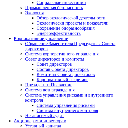
Социальные инвестиции
Промышленная безопасность
Экология
Обзор экологической деятельности
Экологически проекты и показатели
Сохранение биоразнообразия
Энергоэффективность
Корпоративное управление
Обращение Заместителя Председателя Совета
директоров
Система корпоративного управления
Совет директоров и комитеты
Совет директоров
Состав Совета директоров
Комитеты Совета директоров
Корпоративный секретарь
Президент и Правление
Система вознаграждения
Система управления рисками и внутреннего
контроля
Система управления рисками
Система внутреннего контроля
Независимый аудит
Акционерам и инвесторам
Уставный капитал