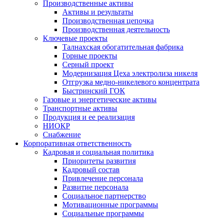
Производственные активы
Активы и результаты
Производственная цепочка
Производственная деятельность
Ключевые проекты
Талнахская обогатительная фабрика
Горные проекты
Серный проект
Модернизация Цеха электролиза никеля
Отгрузка медно-никелевого концентрата
Быстринский ГОК
Газовые и энергетические активы
Транспортные активы
Продукция и ее реализация
НИОКР
Снабжение
Корпоративная ответственность
Кадровая и социальная политика
Приоритеты развития
Кадровый состав
Привлечение персонала
Развитие персонала
Социальное партнерство
Мотивационные программы
Социальные программы