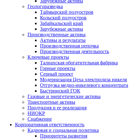
Зарубежные активы
Геологоразведка
Таймырский полуостров
Кольский полуостров
Забайкальский край
Зарубежные активы
Производственные активы
Активы и результаты
Производственная цепочка
Производственная деятельность
Ключевые проекты
Талнахская обогатительная фабрика
Горные проекты
Серный проект
Модернизация Цеха электролиза никеля
Отгрузка медно-никелевого концентрата
Быстринский ГОК
Газовые и энергетические активы
Транспортные активы
Продукция и ее реализация
НИОКР
Снабжение
Корпоративная ответственность
Кадровая и социальная политика
Приоритеты развития