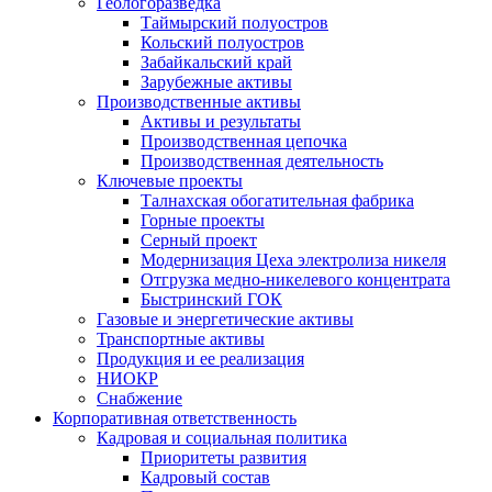
Геологоразведка
Таймырский полуостров
Кольский полуостров
Забайкальский край
Зарубежные активы
Производственные активы
Активы и результаты
Производственная цепочка
Производственная деятельность
Ключевые проекты
Талнахская обогатительная фабрика
Горные проекты
Серный проект
Модернизация Цеха электролиза никеля
Отгрузка медно-никелевого концентрата
Быстринский ГОК
Газовые и энергетические активы
Транспортные активы
Продукция и ее реализация
НИОКР
Снабжение
Корпоративная ответственность
Кадровая и социальная политика
Приоритеты развития
Кадровый состав