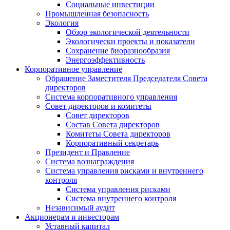
Социальные инвестиции
Промышленная безопасность
Экология
Обзор экологической деятельности
Экологически проекты и показатели
Сохранение биоразнообразия
Энергоэффективность
Корпоративное управление
Обращение Заместителя Председателя Совета
директоров
Система корпоративного управления
Совет директоров и комитеты
Совет директоров
Состав Совета директоров
Комитеты Совета директоров
Корпоративный секретарь
Президент и Правление
Система вознаграждения
Система управления рисками и внутреннего
контроля
Система управления рисками
Система внутреннего контроля
Независимый аудит
Акционерам и инвесторам
Уставный капитал