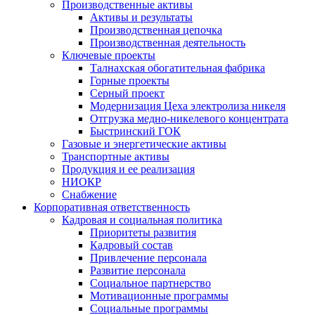
Производственные активы
Активы и результаты
Производственная цепочка
Производственная деятельность
Ключевые проекты
Талнахская обогатительная фабрика
Горные проекты
Серный проект
Модернизация Цеха электролиза никеля
Отгрузка медно-никелевого концентрата
Быстринский ГОК
Газовые и энергетические активы
Транспортные активы
Продукция и ее реализация
НИОКР
Снабжение
Корпоративная ответственность
Кадровая и социальная политика
Приоритеты развития
Кадровый состав
Привлечение персонала
Развитие персонала
Социальное партнерство
Мотивационные программы
Социальные программы