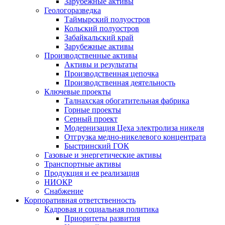
Зарубежные активы
Геологоразведка
Таймырский полуостров
Кольский полуостров
Забайкальский край
Зарубежные активы
Производственные активы
Активы и результаты
Производственная цепочка
Производственная деятельность
Ключевые проекты
Талнахская обогатительная фабрика
Горные проекты
Серный проект
Модернизация Цеха электролиза никеля
Отгрузка медно-никелевого концентрата
Быстринский ГОК
Газовые и энергетические активы
Транспортные активы
Продукция и ее реализация
НИОКР
Снабжение
Корпоративная ответственность
Кадровая и социальная политика
Приоритеты развития