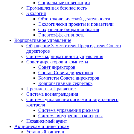
Социальные инвестиции
Промышленная безопасность
Экология
Обзор экологической деятельности
Экологически проекты и показатели
Сохранение биоразнообразия
Энергоэффективность
Корпоративное управление
Обращение Заместителя Председателя Совета
директоров
Система корпоративного управления
Совет директоров и комитеты
Совет директоров
Состав Совета директоров
Комитеты Совета директоров
Корпоративный секретарь
Президент и Правление
Система вознаграждения
Система управления рисками и внутреннего
контроля
Система управления рисками
Система внутреннего контроля
Независимый аудит
Акционерам и инвесторам
Уставный капитал