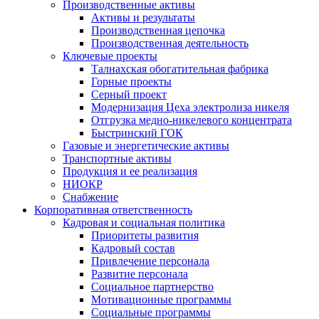
Производственные активы
Активы и результаты
Производственная цепочка
Производственная деятельность
Ключевые проекты
Талнахская обогатительная фабрика
Горные проекты
Серный проект
Модернизация Цеха электролиза никеля
Отгрузка медно-никелевого концентрата
Быстринский ГОК
Газовые и энергетические активы
Транспортные активы
Продукция и ее реализация
НИОКР
Снабжение
Корпоративная ответственность
Кадровая и социальная политика
Приоритеты развития
Кадровый состав
Привлечение персонала
Развитие персонала
Социальное партнерство
Мотивационные программы
Социальные программы