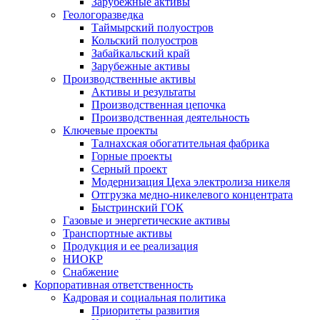
Зарубежные активы
Геологоразведка
Таймырский полуостров
Кольский полуостров
Забайкальский край
Зарубежные активы
Производственные активы
Активы и результаты
Производственная цепочка
Производственная деятельность
Ключевые проекты
Талнахская обогатительная фабрика
Горные проекты
Серный проект
Модернизация Цеха электролиза никеля
Отгрузка медно-никелевого концентрата
Быстринский ГОК
Газовые и энергетические активы
Транспортные активы
Продукция и ее реализация
НИОКР
Снабжение
Корпоративная ответственность
Кадровая и социальная политика
Приоритеты развития