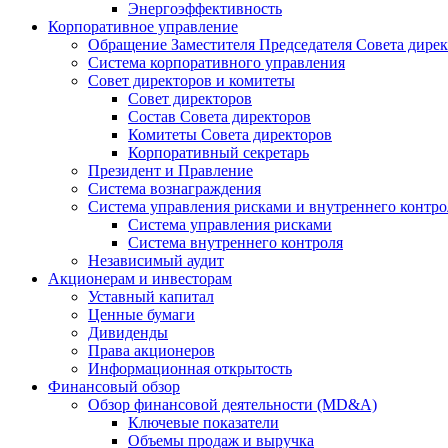
Энергоэффективность
Корпоративное управление
Обращение Заместителя Председателя Совета дире
Система корпоративного управления
Совет директоров и комитеты
Совет директоров
Состав Совета директоров
Комитеты Совета директоров
Корпоративный секретарь
Президент и Правление
Система вознаграждения
Система управления рисками и внутреннего контро
Система управления рисками
Система внутреннего контроля
Независимый аудит
Акционерам и инвесторам
Уставный капитал
Ценные бумаги
Дивиденды
Права акционеров
Информационная открытость
Финансовый обзор
Обзор финансовой деятельности (MD&A)
Ключевые показатели
Объемы продаж и выручка