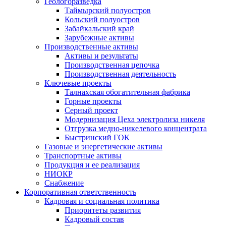
Геологоразведка
Таймырский полуостров
Кольский полуостров
Забайкальский край
Зарубежные активы
Производственные активы
Активы и результаты
Производственная цепочка
Производственная деятельность
Ключевые проекты
Талнахская обогатительная фабрика
Горные проекты
Серный проект
Модернизация Цеха электролиза никеля
Отгрузка медно-никелевого концентрата
Быстринский ГОК
Газовые и энергетические активы
Транспортные активы
Продукция и ее реализация
НИОКР
Снабжение
Корпоративная ответственность
Кадровая и социальная политика
Приоритеты развития
Кадровый состав