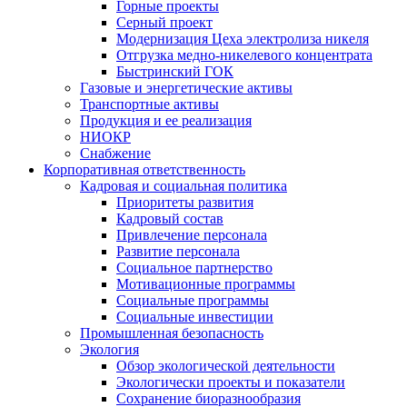
Горные проекты
Серный проект
Модернизация Цеха электролиза никеля
Отгрузка медно-никелевого концентрата
Быстринский ГОК
Газовые и энергетические активы
Транспортные активы
Продукция и ее реализация
НИОКР
Снабжение
Корпоративная ответственность
Кадровая и социальная политика
Приоритеты развития
Кадровый состав
Привлечение персонала
Развитие персонала
Социальное партнерство
Мотивационные программы
Социальные программы
Социальные инвестиции
Промышленная безопасность
Экология
Обзор экологической деятельности
Экологически проекты и показатели
Сохранение биоразнообразия