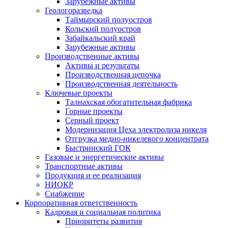
Зарубежные активы
Геологоразведка
Таймырский полуостров
Кольский полуостров
Забайкальский край
Зарубежные активы
Производственные активы
Активы и результаты
Производственная цепочка
Производственная деятельность
Ключевые проекты
Талнахская обогатительная фабрика
Горные проекты
Серный проект
Модернизация Цеха электролиза никеля
Отгрузка медно-никелевого концентрата
Быстринский ГОК
Газовые и энергетические активы
Транспортные активы
Продукция и ее реализация
НИОКР
Снабжение
Корпоративная ответственность
Кадровая и социальная политика
Приоритеты развития