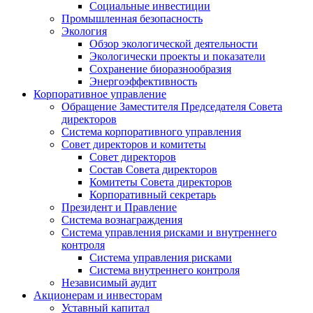
Социальные инвестиции
Промышленная безопасность
Экология
Обзор экологической деятельности
Экологически проекты и показатели
Сохранение биоразнообразия
Энергоэффективность
Корпоративное управление
Обращение Заместителя Председателя Совета
директоров
Система корпоративного управления
Совет директоров и комитеты
Совет директоров
Состав Совета директоров
Комитеты Совета директоров
Корпоративный секретарь
Президент и Правление
Система вознаграждения
Система управления рисками и внутреннего
контроля
Система управления рисками
Система внутреннего контроля
Независимый аудит
Акционерам и инвесторам
Уставный капитал