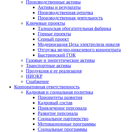
Производственные активы
Активы и результаты
Производственная цепочка
Производственная деятельность
Ключевые проекты
Талнахская обогатительная фабрика
Горные проекты
Серный проект
Модернизация Цеха электролиза никеля
Отгрузка медно-никелевого концентрата
Быстринский ГОК
Газовые и энергетические активы
Транспортные активы
Продукция и ее реализация
НИОКР
Снабжение
Корпоративная ответственность
Кадровая и социальная политика
Приоритеты развития
Кадровый состав
Привлечение персонала
Развитие персонала
Социальное партнерство
Мотивационные программы
Социальные программы