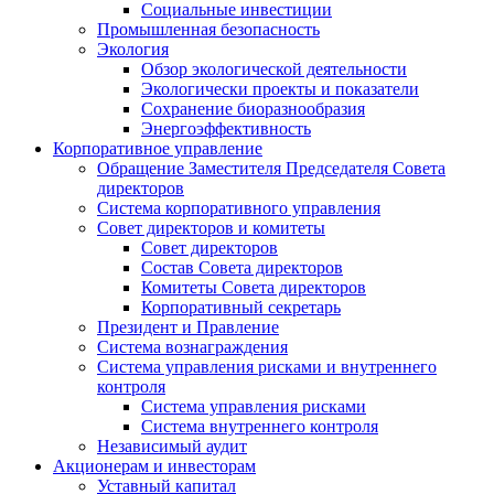
Социальные инвестиции
Промышленная безопасность
Экология
Обзор экологической деятельности
Экологически проекты и показатели
Сохранение биоразнообразия
Энергоэффективность
Корпоративное управление
Обращение Заместителя Председателя Совета
директоров
Система корпоративного управления
Совет директоров и комитеты
Совет директоров
Состав Совета директоров
Комитеты Совета директоров
Корпоративный секретарь
Президент и Правление
Система вознаграждения
Система управления рисками и внутреннего
контроля
Система управления рисками
Система внутреннего контроля
Независимый аудит
Акционерам и инвесторам
Уставный капитал