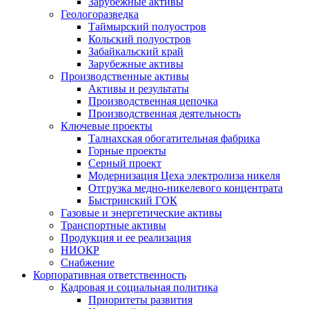
Зарубежные активы
Геологоразведка
Таймырский полуостров
Кольский полуостров
Забайкальский край
Зарубежные активы
Производственные активы
Активы и результаты
Производственная цепочка
Производственная деятельность
Ключевые проекты
Талнахская обогатительная фабрика
Горные проекты
Серный проект
Модернизация Цеха электролиза никеля
Отгрузка медно-никелевого концентрата
Быстринский ГОК
Газовые и энергетические активы
Транспортные активы
Продукция и ее реализация
НИОКР
Снабжение
Корпоративная ответственность
Кадровая и социальная политика
Приоритеты развития