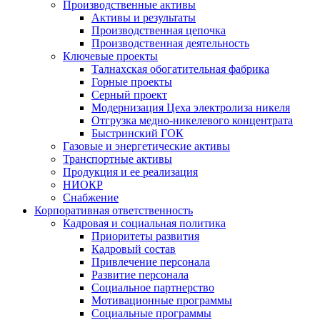
Производственные активы
Активы и результаты
Производственная цепочка
Производственная деятельность
Ключевые проекты
Талнахская обогатительная фабрика
Горные проекты
Серный проект
Модернизация Цеха электролиза никеля
Отгрузка медно-никелевого концентрата
Быстринский ГОК
Газовые и энергетические активы
Транспортные активы
Продукция и ее реализация
НИОКР
Снабжение
Корпоративная ответственность
Кадровая и социальная политика
Приоритеты развития
Кадровый состав
Привлечение персонала
Развитие персонала
Социальное партнерство
Мотивационные программы
Социальные программы