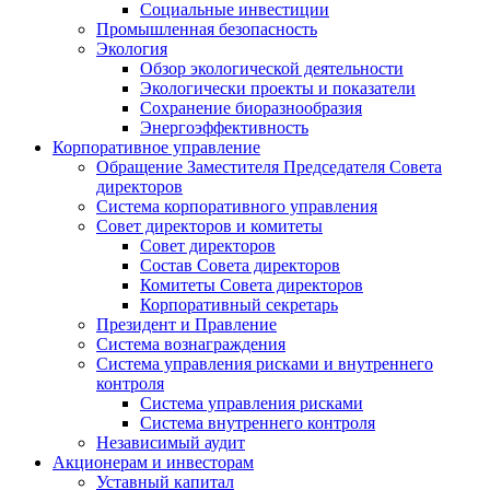
Социальные инвестиции
Промышленная безопасность
Экология
Обзор экологической деятельности
Экологически проекты и показатели
Сохранение биоразнообразия
Энергоэффективность
Корпоративное управление
Обращение Заместителя Председателя Совета
директоров
Система корпоративного управления
Совет директоров и комитеты
Совет директоров
Состав Совета директоров
Комитеты Совета директоров
Корпоративный секретарь
Президент и Правление
Система вознаграждения
Система управления рисками и внутреннего
контроля
Система управления рисками
Система внутреннего контроля
Независимый аудит
Акционерам и инвесторам
Уставный капитал