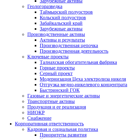
Зарубежные активы
Геологоразведка
Таймырский полуостров
Кольский полуостров
Забайкальский край
Зарубежные активы
Производственные активы
Активы и результаты
Производственная цепочка
Производственная деятельность
Ключевые проекты
Талнахская обогатительная фабрика
Горные проекты
Серный проект
Модернизация Цеха электролиза никеля
Отгрузка медно-никелевого концентрата
Быстринский ГОК
Газовые и энергетические активы
Транспортные активы
Продукция и ее реализация
НИОКР
Снабжение
Корпоративная ответственность
Кадровая и социальная политика
Приоритеты развития