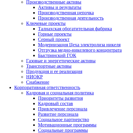
Производственные активы
Активы и результаты
Производственная цепочка
Производственная деятельность
Ключевые проекты
Талнахская обогатительная фабрика
Горные проекты
Серный проект
Модернизация Цеха электролиза никеля
Отгрузка медно-никелевого концентрата
Быстринский ГОК
Газовые и энергетические активы
Транспортные активы
Продукция и ее реализация
НИОКР
Снабжение
Корпоративная ответственность
Кадровая и социальная политика
Приоритеты развития
Кадровый состав
Привлечение персонала
Развитие персонала
Социальное партнерство
Мотивационные программы
Социальные программы